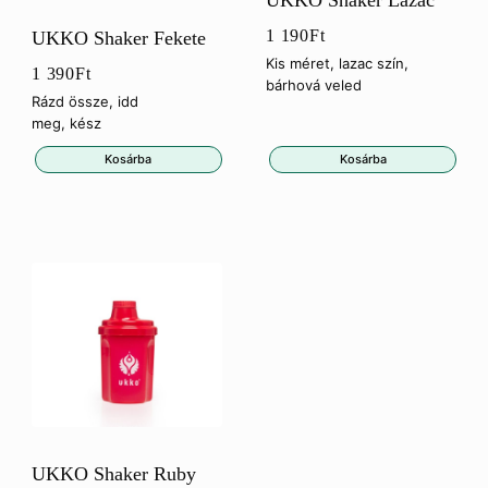
1 190
Ft
UKKO Shaker Fekete
Kis méret, lazac szín,
1 390
Ft
bárhová veled
Rázd össze, idd
meg, kész
Kosárba
Kosárba
UKKO Shaker Ruby