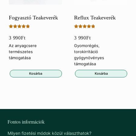
Fogyasztó Teakeverék
Reflux Teakeverék
Értékelés:
Értékelés:
3 990
Ft
3 990
Ft
5.00
/ 5
5.00
/ 5
Az anyagcsere
Gyomorégés,
természetes
torokirritáció
támogatása
gyógynövényes
támogatása
Kosárba
Kosárba
Fontos információk
Milyen fizetési módok közül választhatok?