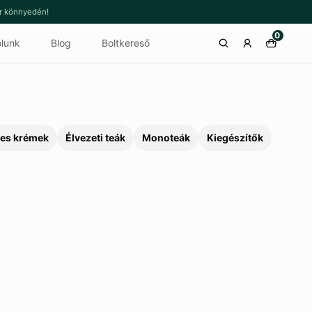
or könnyedén!
0
lunk
Blog
Boltkereső
es krémek
Élvezeti teák
Monoteák
Kiegészítők