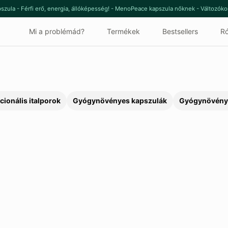
szula - Férfi erő, energia, állóképesség! - MenoPeace kapszula nőknek - Változók
Mi a problémád?
Termékek
Bestsellers
Ró
cionális italporok
Gyógynövényes kapszulák
Gyógynövény