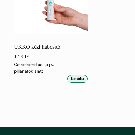
UKKO kézi habosító
1 590
Ft
Csomómentes italpor,
pillanatok alatt
Kosárba