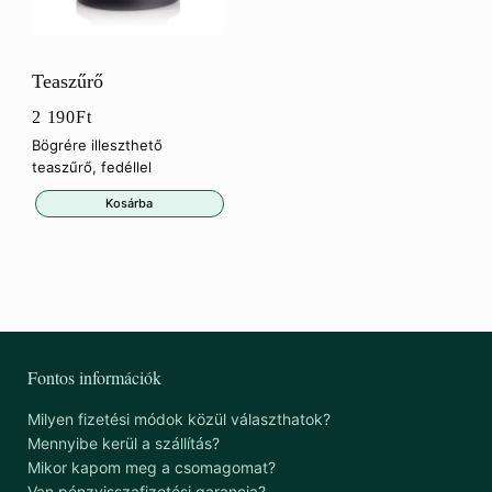
Teaszűrő
2 190
Ft
Bögrére illeszthető
teaszűrő, fedéllel
Kosárba
Fontos információk
Milyen fizetési módok közül választhatok?
Mennyibe kerül a szállítás?
Mikor kapom meg a csomagomat?
Van pénzvisszafizetési garancia?