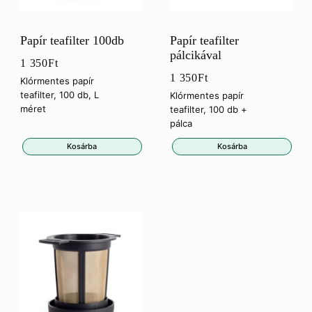
Papír teafilter 100db
Papír teafilter
pálcikával
1 350
Ft
1 350
Ft
Klórmentes papír
teafilter, 100 db, L
Klórmentes papír
méret
teafilter, 100 db +
pálca
Kosárba
Kosárba