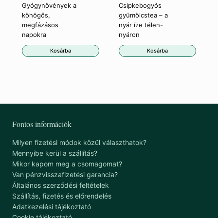
Gyógynövények a
Csipkebogyós
köhögős,
gyümölcstea – a
megfázásos
nyár íze télen-
napokra
nyáron
Kosárba
Kosárba
Fontos információk
Milyen fizetési módok közül választhatok?
Mennyibe kerül a szállítás?
Mikor kapom meg a csomagomat?
Van pénzvisszafizetési garancia?
Általános szerződési feltételek
Szállítás, fizetés és előrendelés
Adatkezelési tájékoztató
Cookie tájékoztató