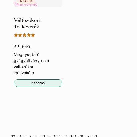
Változókori
Teakeverék
Értékelés:
3 990
Ft
5.00
/ 5
Megnyugtató
gyógynövénytea a
változókor
időszakára
Kosárba