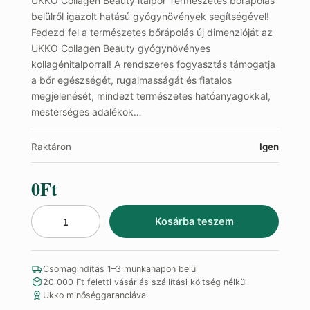
UKKO Collagen Beauty italpor Természetes bőrápolás
belülről igazolt hatású gyógynövények segítségével!
Fedezd fel a természetes bőrápolás új dimenzióját az
UKKO Collagen Beauty gyógynövényes
kollagénitalporral! A rendszeres fogyasztás támogatja
a bőr egészségét, rugalmasságát és fiatalos
megjelenését, mindezt természetes hatóanyagokkal,
mesterséges adalékok…
Raktáron
Igen
0
Ft
Kosárba teszem
Német
Collagen
Beauty
Csomagindítás 1–3 munkanapon belül
Powder
20 000 Ft feletti vásárlás szállítási költség nélkül
mennyiség
Ukko minőséggaranciával