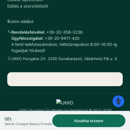
Elállás a szerződéstől
Keress minket
Rendelésfelvétel:
+36-30-358-3236
Ügyfélszolgálat:
+36-20-9411-420
A fenti telefonszámokon, hétköznapokon 8:00-16:00-ig
fogadjuk hívásod!
UKKO Hungária Zrt. 2330 Dunaharaszti, Vásárhelyi Pál u. 5.
UKKO Hungária Zrt. Minden jog fenntartva! © 2013–2026
0
Ft
Kosárba teszem
Német Collagen Beauty Powder