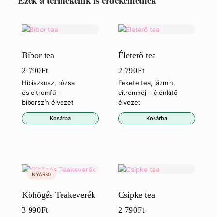
Ezek a termékeink is érdekelhetnek
Bíbor tea
Életerő tea
2 790
Ft
2 790
Ft
Hibiszkusz, rózsa
Fekete tea, jázmin,
és citromfű –
citromhéj – élénkítő
bíborszín élvezet
élvezet
Kosárba
Kosárba
Köhögés Teakeverék
Csipke tea
3 990
Ft
2 790
Ft