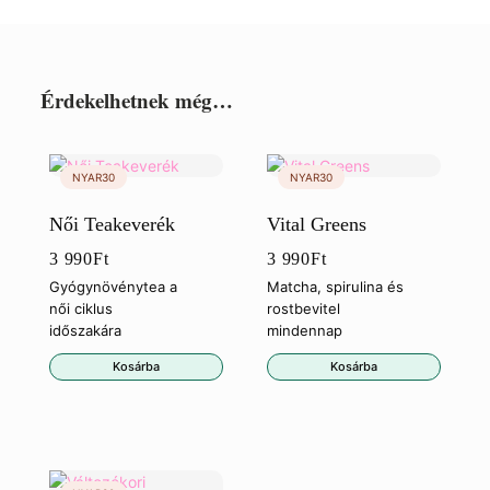
Érdekelhetnek még…
Női Teakeverék
Vital Greens
3 990
Ft
3 990
Ft
Gyógynövénytea a
Matcha, spirulina és
női ciklus
rostbevitel
időszakára
mindennap
Kosárba
Kosárba