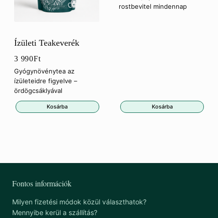
rostbevitel mindennap
Ízületi Teakeverék
3 990
Ft
Gyógynövénytea az
ízületeidre figyelve –
ördögcsáklyával
Kosárba
Kosárba
Fontos információk
Milyen fizetési módok közül választhatok?
Mennyibe kerül a szállítás?