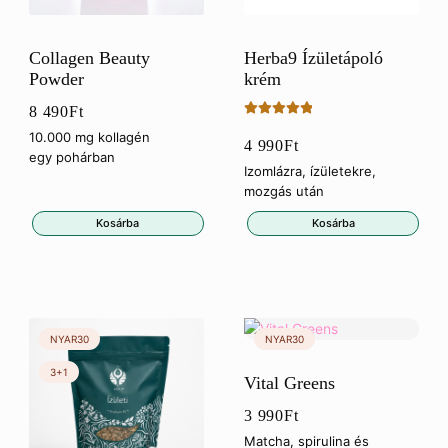
Collagen Beauty
Herba9 Ízületápoló
Powder
krém
8 490
Ft
Értékelés:
10.000 mg kollagén
4 990
Ft
5.00
/ 5
egy pohárban
Izomlázra, ízületekre,
mozgás után
Kosárba
Kosárba
Vital Greens
3 990
Ft
Matcha, spirulina és