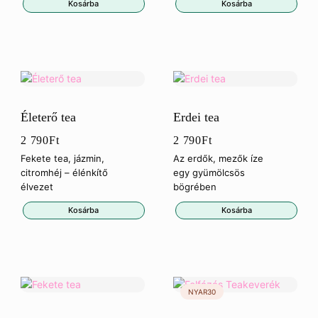
Kosárba
Kosárba
Életerő tea
Erdei tea
2 790
Ft
2 790
Ft
Fekete tea, jázmin,
Az erdők, mezők íze
citromhéj – élénkítő
egy gyümölcsös
élvezet
bögrében
Kosárba
Kosárba