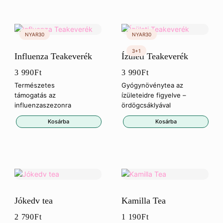
Influenza Teakeverék
Ízületi Teakeverék
3 990
Ft
3 990
Ft
Természetes
Gyógynövénytea az
támogatás az
ízületeidre figyelve –
influenzaszezonra
ördögcsáklyával
Kosárba
Kosárba
Jókedv tea
Kamilla Tea
2 790
Ft
1 190
Ft