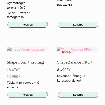
Gyomorégés,
napszakra
torokirritáció
gyógynövényes
támogatása
Kosárba
Kosárba
Shape Form+ csomag
ShapeBalance PRO+
18 470
Ft
8 490
Ft
Eredeti
Kevesebb éhség, a
13 990
Ft
karcsúbb alakért
ár:
Jelenlegi
Több, mint fogyás – jó
közérzet
18
ár:
Kosárba
Kosárba
470Ft.
13