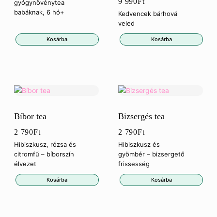
9 990
Ft
gyógynövénytea
babáknak, 6 hó+
Kedvencek bárhová
veled
Kosárba
Kosárba
Bíbor tea
Bizsergés tea
2 790
Ft
2 790
Ft
Hibiszkusz, rózsa és
Hibiszkusz és
citromfű – bíborszín
gyömbér – bizsergető
élvezet
frissesség
Kosárba
Kosárba