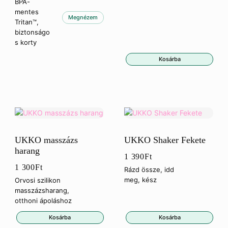
BPA-
mentes
Megnézem
Tritan™,
biztonságo
s korty
Kosárba
UKKO masszázs
UKKO Shaker Fekete
harang
1 390
Ft
1 300
Ft
Rázd össze, idd
meg, kész
Orvosi szilikon
masszázsharang,
otthoni ápoláshoz
Kosárba
Kosárba