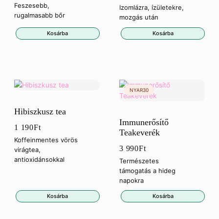
ár:
Jelenlegi
Feszesebb,
Izomlázra, ízületekre,
rugalmasabb bőr
mozgás után
4
ár:
Kosárba
Kosárba
990Ft.
2
994Ft.
Hibiszkusz tea
Immunerősítő
1 190
Ft
Teakeverék
Koffeinmentes vörös
3 990
Ft
virágtea,
antioxidánsokkal
Természetes
támogatás a hideg
napokra
Kosárba
Kosárba