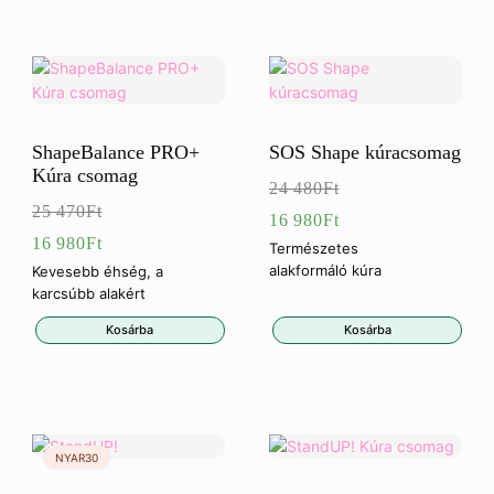
990Ft.
ShapeBalance PRO+
SOS Shape kúracsomag
Kúra csomag
24 480
Ft
Eredeti
25 470
Ft
16 980
Ft
Eredeti
16 980
Ft
ár:
Jelenlegi
Természetes
ár:
Jelenlegi
alakformáló kúra
Kevesebb éhség, a
24
ár:
karcsúbb alakért
25
ár:
480Ft.
16
Kosárba
Kosárba
470Ft.
16
980Ft.
980Ft.