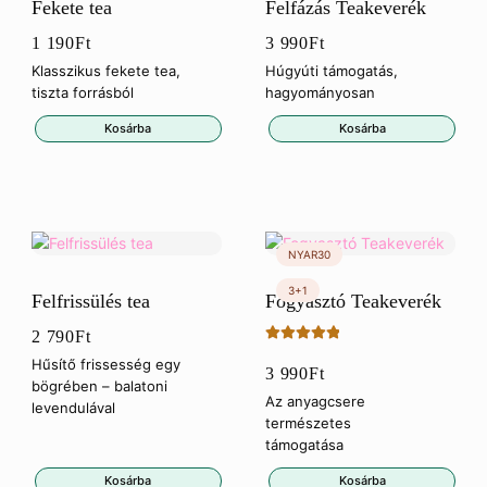
Fekete tea
Felfázás Teakeverék
1 190
Ft
3 990
Ft
Klasszikus fekete tea,
Húgyúti támogatás,
tiszta forrásból
hagyományosan
Kosárba
Kosárba
Felfrissülés tea
Fogyasztó Teakeverék
2 790
Ft
Értékelés:
Hűsítő frissesség egy
3 990
Ft
5.00
/ 5
bögrében – balatoni
Az anyagcsere
levendulával
természetes
támogatása
Kosárba
Kosárba