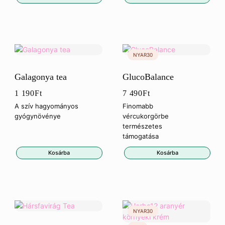
Galagonya tea
GlucoBalance
1 190
Ft
7 490
Ft
A szív hagyományos
Finomabb
gyógynövénye
vércukorgörbe
természetes
támogatása
Kosárba
Kosárba