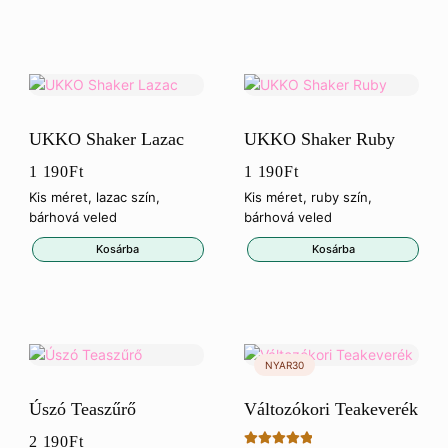
UKKO Shaker Lazac
UKKO Shaker Ruby
1 190
Ft
1 190
Ft
Kis méret, lazac szín,
Kis méret, ruby szín,
bárhová veled
bárhová veled
Kosárba
Kosárba
Úszó Teaszűrő
Változókori Teakeverék
2 190
Ft