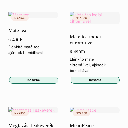
Mate tea
Mate tea indiai
6 490
Ft
citromfűvel
Élénkítő maté tea,
6 490
Ft
ajándék bombillával
Élénkítő maté
citromfűvel, ajándék
bombillával
Kosárba
Kosárba
Megfázás Teakeverék
MenoPeace