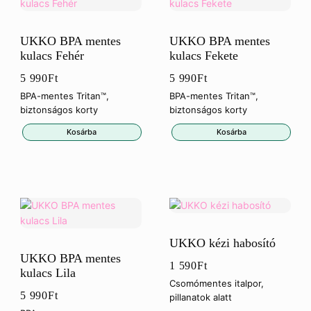
UKKO BPA mentes
UKKO BPA mentes
kulacs Fehér
kulacs Fekete
5 990
Ft
5 990
Ft
BPA-mentes Tritan™,
BPA-mentes Tritan™,
biztonságos korty
biztonságos korty
Kosárba
Kosárba
UKKO kézi habosító
UKKO BPA mentes
1 590
Ft
kulacs Lila
Csomómentes italpor,
5 990
Ft
pillanatok alatt