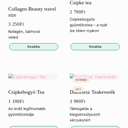
Csipke tea
Collagen Beauty travel
2 790
Ft
size
Csipkebogyós
3 250
Ft
gyümölcstea – a nyár
íze télen-nyáron
Kollagén, bárhová
veled
Kosárba
Kosárba
Csipkebogyó Tea
Diabétesz Teakeverék
1 190
Ft
3 990
Ft
Az erdő legfinomabb
Támogatás a
gyümölcsteája
kiegyensúlyozott
vércukorért