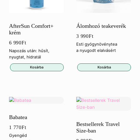
AfterSun Comfort+
Álomhozó teakeverék
krém
3 990
Ft
6 990
Ft
Esti gyógynövénytea
a nyugodt elalvásért
Napozás után: hűsít,
nyugtat, hidratál
Kosárba
Kosárba
Babatea
Bestsellerek Travel
1 770
Ft
Size-ban
Gyengéd