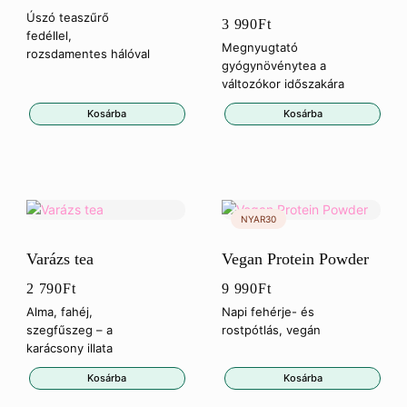
Értékelés:
Úszó teaszűrő
3 990
Ft
5.00
/ 5
fedéllel,
Megnyugtató
rozsdamentes hálóval
gyógynövénytea a
változókor időszakára
Kosárba
Kosárba
Varázs tea
Vegan Protein Powder
2 790
Ft
9 990
Ft
Alma, fahéj,
Napi fehérje- és
szegfűszeg – a
rostpótlás, vegán
karácsony illata
Kosárba
Kosárba