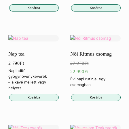
Kosárba
Kosárba
Nap tea
Női Ritmus csomag
2 790
Ft
27 970
Ft
Eredeti
Napindító
22 990
Ft
gyógynövénykeverék
ár:
Jelenlegi
Évi napi rutinja, egy
– a kávé mellett vagy
csomagban
27
ár:
helyett
970Ft.
22
Kosárba
Kosárba
990Ft.