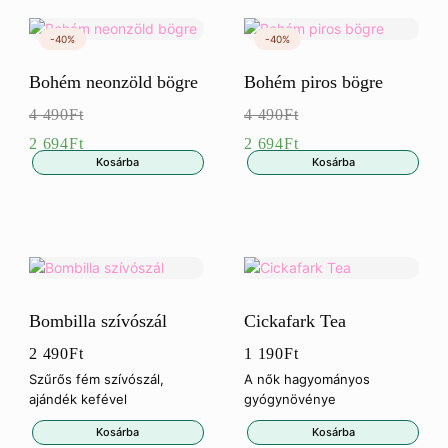
Bohém neonzöld bögre
Bohém piros bögre
4 490
Ft
4 490
Ft
Eredeti
Eredeti
2 694
Ft
2 694
Ft
Kosárba
Kosárba
ár:
Jelenlegi
ár:
Jelenlegi
4
ár:
4
ár:
490Ft.
2
490Ft.
2
694Ft.
694Ft.
Bombilla szívószál
Cickafark Tea
2 490
Ft
1 190
Ft
Szűrős fém szívószál,
A nők hagyományos
ajándék kefével
gyógynövénye
Kosárba
Kosárba