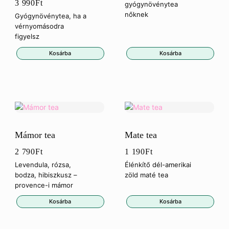
3 990
Ft
gyógynövénytea
nőknek
Gyógynövénytea, ha a
vérnyomásodra
figyelsz
Kosárba
Kosárba
Mámor tea
Mate tea
2 790
Ft
1 190
Ft
Levendula, rózsa,
Élénkítő dél-amerikai
bodza, hibiszkusz –
zöld maté tea
provence-i mámor
Kosárba
Kosárba