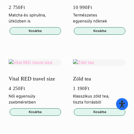
2 750
Ft
10 990
Ft
Matcha és spirulina,
Természetes
útközben is
egyensúly nőknek
Kosárba
Kosárba
Vital RED travel size
Zöld tea
4 250
Ft
1 190
Ft
Női egyensúly
Klasszikus zöld tea,
zsebméretben
tiszta forrásból
Kosárba
Kosárba