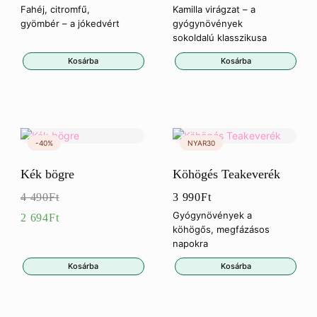
Fahéj, citromfű,
Kamilla virágzat – a
gyömbér – a jókedvért
gyógynövények
sokoldalú klasszikusa
Kosárba
Kosárba
Kék bögre
Köhögés Teakeverék
4 490
Ft
3 990
Ft
Eredeti
Gyógynövények a
2 694
Ft
köhögős, megfázásos
ár:
Jelenlegi
napokra
4
ár:
Kosárba
Kosárba
490Ft.
2
694Ft.