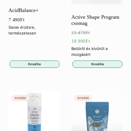
AcidBalance+
Active Shape Program
7 490
Ft
csomag
Savas érzésre,
23 470
Ft
természetesen
Eredeti
18 990
Ft
ár:
Jelenlegi
Belülről és kívülről a
mozgásért
23
ár:
Kosárba
Kosárba
470Ft.
18
990Ft.