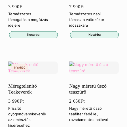
3 990
Ft
7 990
Ft
Természetes
Természetes napi
támogatás a megfázás
támasz a változókor
idejére
időszakára
Kosárba
Kosárba
Méregtelenítő
Nagy méretű úszó
Teakeverék
teaszűrő
3 990
Ft
2 650
Ft
Frissítő
Nagy méretű úszó
gyógynövénykeverék
teafilter fedéllel,
az emésztés
rozsdamentes hálóval
kíséréséhez