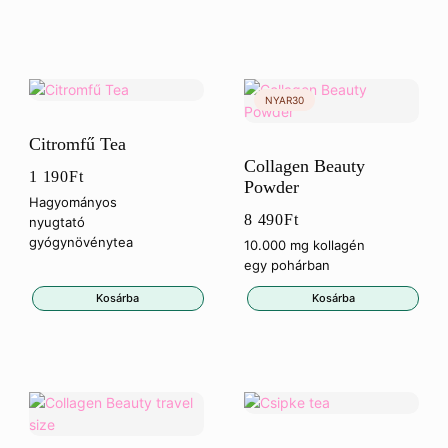
Citromfű Tea
Collagen Beauty
1 190
Ft
Powder
Hagyományos
8 490
Ft
nyugtató
gyógynövénytea
10.000 mg kollagén
egy pohárban
Kosárba
Kosárba