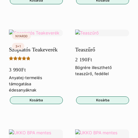
Kosárba
Kosárba
460Ft.
25
470Ft.
Szoptatós Teakeverék
Teaszűrő
2 190
Ft
Értékelés:
Bögrére illeszthető
3 990
Ft
5.00
/ 5
teaszűrő, fedéllel
Anyatej-termelés
támogatása
édesanyáknak
Kosárba
Kosárba