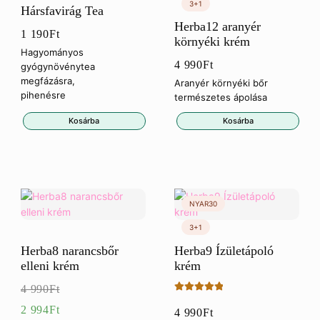
Hársfavirág Tea
Herba12 aranyér
1 190
Ft
környéki krém
Hagyományos
4 990
Ft
gyógynövénytea
megfázásra,
Aranyér környéki bőr
pihenésre
természetes ápolása
Kosárba
Kosárba
Herba8 narancsbőr
Herba9 Ízületápoló
elleni krém
krém
4 990
Ft
Értékelés:
Eredeti
2 994
Ft
4 990
Ft
5.00
/ 5