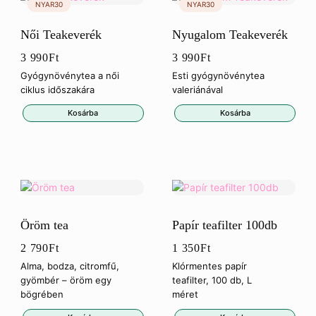
Női Teakeverék
Nyugalom Teakeverék
3 990
Ft
3 990
Ft
Gyógynövénytea a női
Esti gyógynövénytea
ciklus időszakára
valeriánával
Kosárba
Kosárba
Öröm tea
Papír teafilter 100db
2 790
Ft
1 350
Ft
Alma, bodza, citromfű,
Klórmentes papír
gyömbér – öröm egy
teafilter, 100 db, L
bögrében
méret