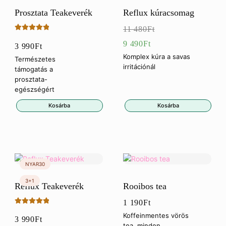
Prosztata Teakeverék
Reflux kúracsomag
11 480
Ft
Értékelés:
Eredeti
9 490
Ft
3 990
Ft
5.00
/ 5
ár:
Jelenlegi
Komplex kúra a savas
Természetes
irritációnál
támogatás a
11
ár:
prosztata-
480Ft.
9
egészségért
490Ft.
Kosárba
Kosárba
Reflux Teakeverék
Rooibos tea
1 190
Ft
Értékelés:
Koffeinmentes vörös
3 990
Ft
5.00
/ 5
tea, minden