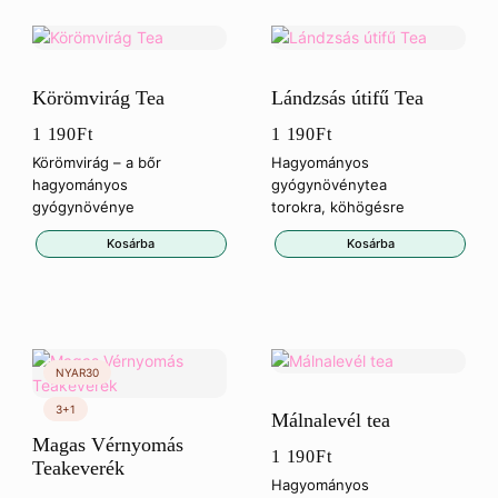
Körömvirág Tea
Lándzsás útifű Tea
1 190
Ft
1 190
Ft
Körömvirág – a bőr
Hagyományos
hagyományos
gyógynövénytea
gyógynövénye
torokra, köhögésre
Kosárba
Kosárba
Málnalevél tea
Magas Vérnyomás
1 190
Ft
Teakeverék
Hagyományos