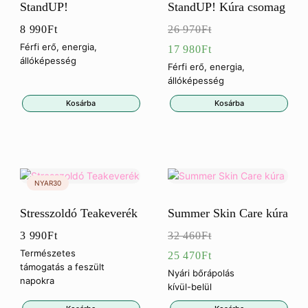
StandUP!
StandUP! Kúra csomag
8 990
Ft
26 970
Ft
Eredeti
Férfi erő, energia,
17 980
Ft
állóképesség
ár:
Jelenlegi
Férfi erő, energia,
állóképesség
26
ár:
Kosárba
Kosárba
970Ft.
17
980Ft.
Stresszoldó Teakeverék
Summer Skin Care kúra
3 990
Ft
32 460
Ft
Eredeti
Természetes
25 470
Ft
támogatás a feszült
ár:
Jelenlegi
Nyári bőrápolás
napokra
kívül-belül
32
ár: