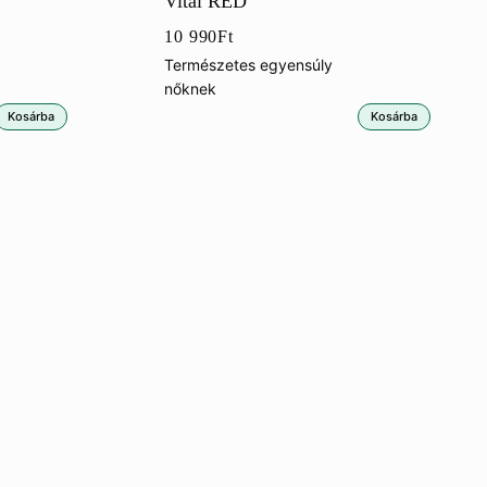
Vital RED
10 990
Ft
Természetes egyensúly
nőknek
Kosárba
Kosárba