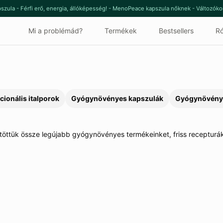
szula - Férfi erő, energia, állóképesség! - MenoPeace kapszula nőknek - Változók
Mi a problémád?
Termékek
Bestsellers
Ró
cionális italporok
Gyógynövényes kapszulák
Gyógynövény
töttük össze
legújabb
gyógynövényes
termékeinket, friss
recepturák