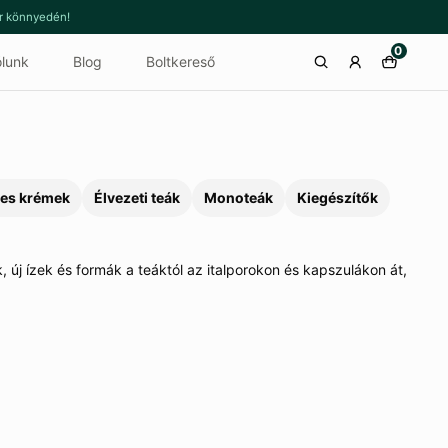
or könnyedén!
0
lunk
Blog
Boltkereső
es krémek
Élvezeti teák
Monoteák
Kiegészítők
, új ízek
és formák a
teáktól az
italporokon és
kapszulákon át,