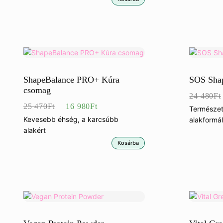
ShapeBalance PRO+ Kúra
SOS Sha
csomag
24 480
Ft
Eredeti
Jelenlegi
25 470
Ft
16 980
Ft
Természe
ár:
ár:
Kevesebb éhség, a karcsúbb
alakformá
alakért
25
16
Kosárba
470Ft.
980Ft.