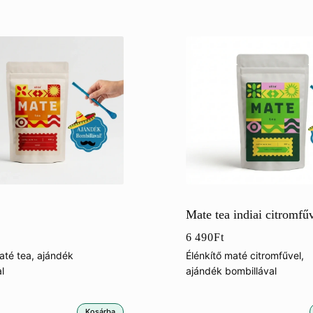
Mate tea indiai citromfű
6 490
Ft
até tea, ajándék
Élénkítő maté citromfűvel,
l
ajándék bombillával
Kosárba