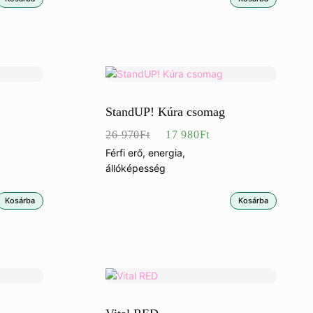
StandUP! Kúra csomag
Eredeti
Jelenlegi
26 970
Ft
17 980
Ft
ár:
ár:
Férfi erő, energia,
állóképesség
26
17
970Ft.
980Ft.
Kosárba
Kosárba