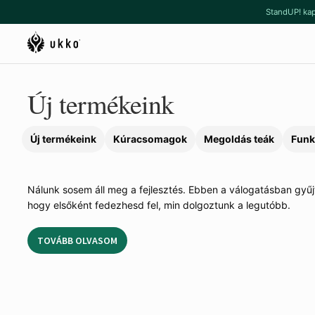
Ugrás
Kilépés
StandUP! kap
a
a
navigációhoz
tartalomba
Új termékeink
Új termékeink
Kúracsomagok
Megoldás teák
Funk
Nálunk
sosem áll
meg a
fejlesztés. Ebben a
válogatásban
gyűj
hogy elsőként
fedezhesd fel, min
dolgoztunk a
legutóbb.
TOVÁBB OLVASOM