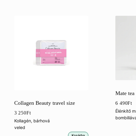
Mate tea
Collagen Beauty travel size
6 490
Ft
Élénkítő m
3 250
Ft
bombilláva
Kollagén, bárhová
veled
Kosárba