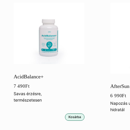
AcidBalance+
AfterSun
7 490
Ft
Savas érzésre,
6 990
Ft
természetesen
Napozás ut
hidratál
Kosárba