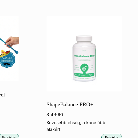
vel
ShapeBalance PRO+
8 490
Ft
Kevesebb éhség, a karcsúbb
alakért
Kosárba
Kosárba