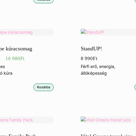
pe kúracsomag
StandUP!
Eredeti
Jelenlegi
16 980
Ft
8 990
Ft
ár:
ár:
tes
Férfi erő, energia,
ló kúra
állóképesség
24
16
480Ft.
980Ft.
Kosárba