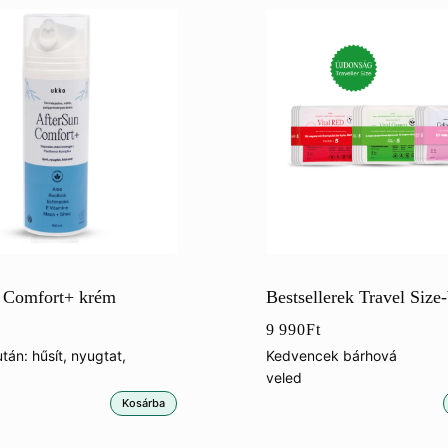
 Comfort+ krém
Bestsellerek Travel Size
9 990
Ft
án: hűsít, nyugtat,
Kedvencek bárhová
veled
Kosárba