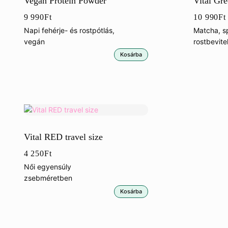
Vegan Protein Powder
Vital Gr
9 990
Ft
10 990
Ft
Napi fehérje- és rostpótlás,
Matcha, sp
vegán
rostbevit
Kosárba
Vital RED travel size
4 250
Ft
Női egyensúly
zsebméretben
Kosárba