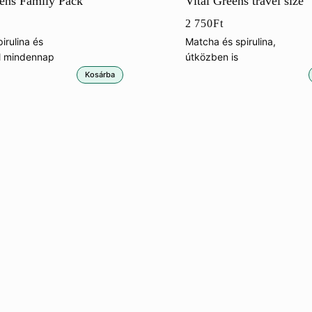
eens Family Pack
Vital Greens travel size
2 750
Ft
irulina és
Matcha és spirulina,
el mindennap
útközben is
Kosárba