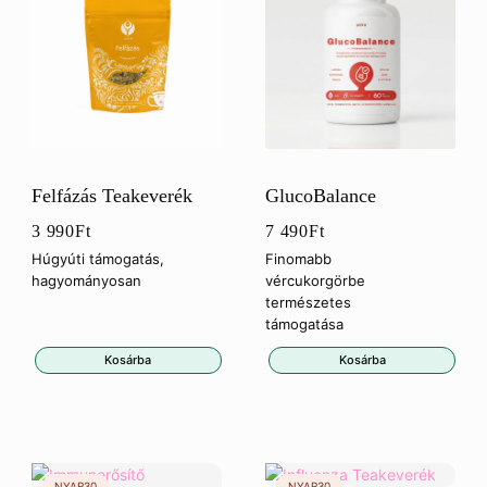
Felfázás Teakeverék
GlucoBalance
3 990
Ft
7 490
Ft
Húgyúti támogatás,
Finomabb
hagyományosan
vércukorgörbe
természetes
támogatása
Kosárba
Kosárba