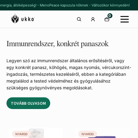
Ugrás
Kilépés
energia, állóképesség! - MenoPeace kapszula nőknek - Változókor könnyedén!
a
a
0
navigációhoz
tartalomba
Immunrendszer, konkrét panaszok
Legyen szó az immunrendszer általános erősítéséről, vagy
egy konkrét panasz, köhögés, magas nyomás, vércukorszint-
ingadozás, természetes kezeléséről, ebben a kategóriában
megtalálod a tested védelméhez és gyógyulásához
szükséges gyógynövényes megoldásokat.
TOVÁBB OLVASOM