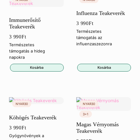
Influenza Teakeverék
Immunerősítő
3 990
Ft
Teakeverék
Természetes
3 990
Ft
támogatás az
influenzaszezonra
Természetes
támogatás a hideg
napokra
Kosárba
Kosárba
Köhögés Teakeverék
Magas Vérnyomás
3 990
Ft
Teakeverék
Gyógynövények a