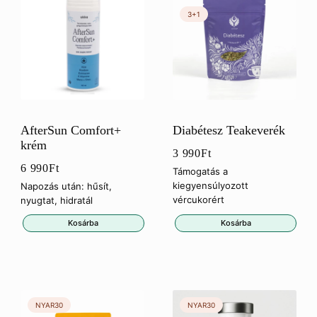
AfterSun Comfort+
Diabétesz Teakeverék
krém
3 990
Ft
6 990
Ft
Támogatás a
kiegyensúlyozott
Napozás után: hűsít,
vércukorért
nyugtat, hidratál
Kosárba
Kosárba