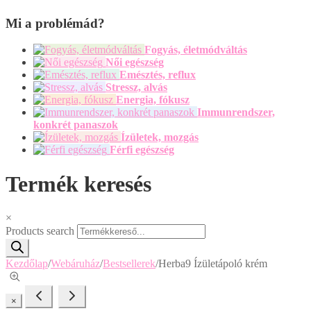
Mi a problémád?
Fogyás, életmódváltás
Női egészség
Emésztés, reflux
Stressz, alvás
Energia, fókusz
Immunrendszer,
konkrét panaszok
Ízületek, mozgás
Férfi egészség
Termék keresés
×
Products search
Kezdőlap
/
Webáruház
/
Bestsellerek
/
Herba9 Ízületápoló krém
×