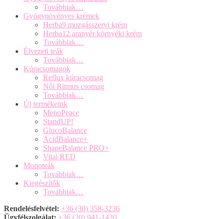
Továbbiak…
Gyógynövényes krémek
Herba9 mozgásszervi krém
Herba12 aranyér környéki krém
Továbbiak…
Élvezeti teák
Továbbiak…
Kúracsomagok
Reflux kúracsomag
Női Ritmus csomag
Továbbiak…
Új termékeink
MenoPeace
StandUP!
GlucoBalance
AcidBalance+
ShapeBalance PRO+
Vital RED
Monoteák
Továbbiak…
Kiegészítők
Továbbiak…
Rendelésfelvétel:
+36 (30) 358-3236
Ügyfélszolgálat:
+36 (20) 941-1420