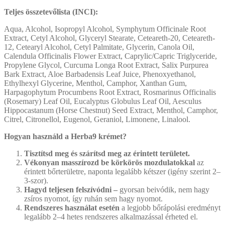
Teljes összetevőlista (INCI):
Aqua, Alcohol, Isopropyl Alcohol, Symphytum Officinale Root
Extract, Cetyl Alcohol, Glyceryl Stearate, Ceteareth-20, Ceteareth-
12, Cetearyl Alcohol, Cetyl Palmitate, Glycerin, Canola Oil,
Calendula Officinalis Flower Extract, Caprylic/Capric Triglyceride,
Propylene Glycol, Curcuma Longa Root Extract, Salix Purpurea
Bark Extract, Aloe Barbadensis Leaf Juice, Phenoxyethanol,
Ethylhexyl Glycerine, Menthol, Camphor, Xanthan Gum,
Harpagophytum Procumbens Root Extract, Rosmarinus Officinalis
(Rosemary) Leaf Oil, Eucalyptus Globulus Leaf Oil, Aesculus
Hippocastanum (Horse Chestnut) Seed Extract, Menthol, Camphor,
Citrel, Citronellol, Eugenol, Geraniol, Limonene, Linalool.
Hogyan használd a Herba9 krémet?
Tisztítsd meg és szárítsd meg az érintett területet.
Vékonyan masszírozd be körkörös mozdulatokkal
az
érintett bőrterületre, naponta legalább kétszer (igény szerint 2–
3-szor).
Hagyd teljesen felszívódni –
gyorsan beivódik, nem hagy
zsíros nyomot, így ruhán sem hagy nyomot.
Rendszeres használat esetén
a legjobb bőrápolási eredményt
legalább 2–4 hetes rendszeres alkalmazással érheted el.