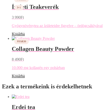
Ízületi Teakeverék
3 990
Ft
Gyógynövénytea az ízületeidre figyelve – ördögcsáklyával
Kosárba
Collagen Beauty Powder
8 490
Ft
10.000 mg kollagén egy pohárban
Kosárba
Ezek a termékeink is érdekelhetnek
Erdei tea