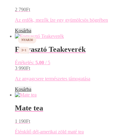
2 790
Ft
Az erdők, mezők íze egy gyümölcsös bögrében
Kosárba
Fogyasztó Teakeverék
Értékelés:
5.00
/ 5
3 990
Ft
Az anyagcsere természetes támogatása
Kosárba
Mate tea
1 190
Ft
Élénkítő dél-amerikai zöld maté tea