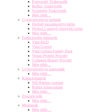
Fogyasztó Teakeverék
Reflux Teakeverék
Szoptatós Teakeverék
Még több…
Gyógynövényes krémek
Herba9 mozgásszervi krém
Herba12 aranyér környéki krém
Még több…
Funkcionális italporok
Vital RED
Vital Greens
Vital Greens Family Pack
Vegan Protein Powder
Collagen Beauty Powder
Még több…
Gyógynövényes kapszulák
Még több…
Kúracsomagok
Női Ritmus csomag
Reflux kúracsomag
Még több…
Élvezeti teák
Még több…
Monoteák
Még több…