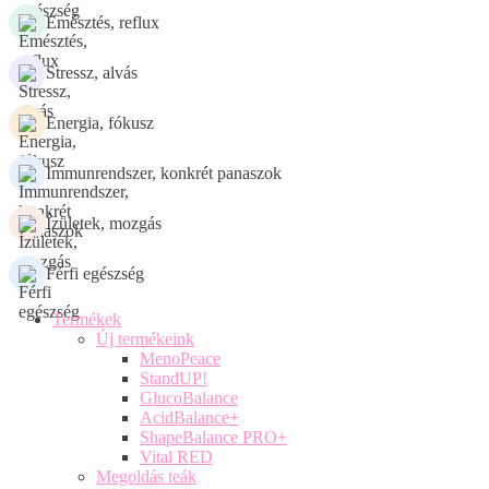
Emésztés, reflux
Stressz, alvás
Energia, fókusz
Immunrendszer, konkrét panaszok
Ízületek, mozgás
Férfi egészség
Termékek
Új termékeink
MenoPeace
StandUP!
GlucoBalance
AcidBalance+
ShapeBalance PRO+
Vital RED
Megoldás teák