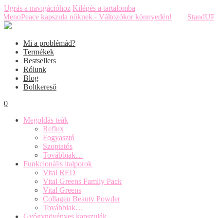
Ugrás a navigációhoz
Kilépés a tartalomba
enoPeace kapszula nőknek - Változókor könnyedén!
StandUP! kapszu
Mi a problémád?
Termékek
Bestsellers
Rólunk
Blog
Boltkereső
0
Megoldás teák
Reflux
Fogyasztó
Szoptatós
Továbbiak…
Funkcionális italporok
Vital RED
Vital Greens Family Pack
Vital Greens
Collagen Beauty Powder
Továbbiak…
Gyógynövényes kapszulák