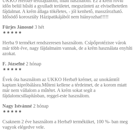
UKKO Herba9 térdfájdalom, miatt használom. Ez a krém rövid
időn belül hűsíti a gyulladt területet, megszünteti az elviselhetetlen
fájdalmat. A krém állaga tökéletes, - jól kenhető, masszírozható.
Idősödő korosztály Házipatikájából nem hiányozhat!!!!!
Fürjes Jánosné
3 hét
Herba 9 terméket rendszeresen használom. Csípőprotézisre várok
már több éve, nagy fájdalmaim vannak, de a krém használata enyhíti
azokat.
F. Józsefné
2 hónap
Évek óta használom az UKKO Herba9 krémet, az unokámtól
kaptam kipróbálásra.Műteni kellene a térdeimet, de a korom miatt
már nem vállalom a műtétet. A krém sokat segít a
fájdalomcsillapításban, reggel-este használom.
Nagy Istvánné
2 hónap
Csaknem 2 éve használom a Herba9 terméküket, 100 %- ban meg
vagyok elégedve vele.