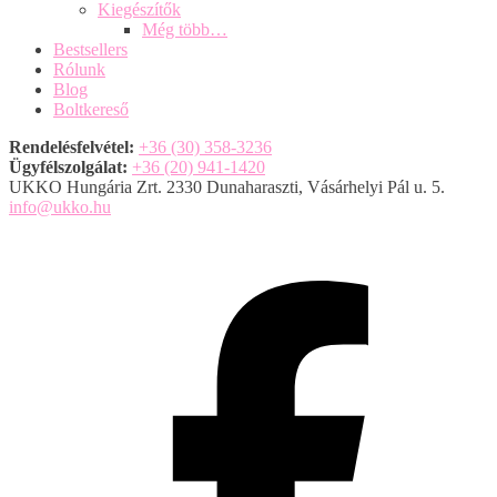
Kiegészítők
Még több…
Bestsellers
Rólunk
Blog
Boltkereső
Rendelésfelvétel:
+36 (30) 358-3236
Ügyfélszolgálat:
+36 (20) 941-1420
UKKO Hungária Zrt. 2330 Dunaharaszti, Vásárhelyi Pál u. 5.
info@ukko.hu