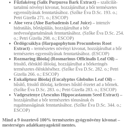
Fűzfakéreg (Salix Purpurea Bark Extract) –
szalicilát-
tartalmú növényi kivonat, hozzájárulhat a bőr természetes
egyensúlyának fenntartásához. (Szőke Éva D.Sc. 193. o.;
Petri Gizella 271. o.; ESCOP)
Aloe vera (Aloe Barbadensis Leaf Juice) –
intenzív
hidratálás, bőrtáplálás, hozzájárulhat a bőr
nedvességtartalmának fenntartásához. (Szőke Éva D.Sc. 254.
o.; Petri Gizella 298. o.; ESCOP)
Ördögcsáklya (Harpagophytum Procumbens Root
Extract) –
természetes növényi kivonat, hozzájárulhat a bőr
természetes egyensúlyának fenntartásához. (ESCOP)
Rozmaring illóolaj (Rosmarinus Officinalis Leaf Oil) –
frissítő, élénkítő illóolaj, hozzájárulhat a bőrkeringés
természetes élénkítéséhez. (Szőke Éva D.Sc. 282. o.; Petri
Gizella 266. o.; ESCOP)
Eukaliptusz illóolaj (Eucalyptus Globulus Leaf Oil) –
hűsítő, frissítő illóolaj, kellemes hűsítő érzetet ad a bőrnek.
(Szőke Éva D.Sc. 283. o.; Petri Gizella 283. o.; ESCOP)
Vadgesztenye (Aesculus Hippocastanum Seed Extract) –
hozzájárulhat a bőr természetes tónusának és
rugalmasságának fenntartásához. (Szőke Éva D.Sc. 344. o.;
ESCOP)
Mind a 9 összetevő 100% természetes gyógynövény kivonat –
mesterséges adalékanyagoktól mentes.