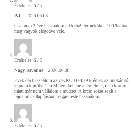
Értékelés:
5
/ 5
P.J.
–
2026.06.08.
Csaknem 2 éve használom a Herba9 terméküket, 100 %- ban
meg vagyok elégedve vele.
Értékelés:
5
/ 5
Nagy Istvánné
–
2026.06.08.
Évek óta használom az UKKO Herba9 krémet, az unokámtól
kaptam kipróbálásra.Műteni kellene a térdeimet, de a korom
miatt már nem vállalom a műtétet. A krém sokat segít a
fájdalomcsillapításban, reggel-este használom.
Értékelés:
5
/ 5