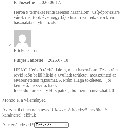
F. Józsefné
–
2026.06.17.
Herba 9 terméket rendszeresen használom. Csípőprotézisre
várok már több éve, nagy fájdalmaim vannak, de a krém
használata enyhíti azokat.
Értékelés:
5
/ 5
Fürjes Jánosné
–
2026.07.18.
UKKO Herba9 térdfájdalom, miatt használom. Ez a krém
rövid időn belül hűsíti a gyulladt területet, megszünteti az
elviselhetetlen fájdalmat. A krém állaga tökéletes, – jól
kenhető, masszírozható.
Idősödő korosztály Házipatikájából nem hiányozhat!!!!!
Mondd el a véleményed
Az e-mail címet nem tesszük közzé.
A kötelező mezőket
*
karakterrel jelöltük
A te értékelésed
*