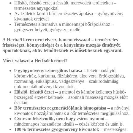
Hűsítő, frissítő érzet a feszült, merevedett területeken –
természetes anyagokkal
Az ízületek körüli bőr természetes ápolása – gyógynövény
kivonatok erejével
Természetes alternatíva a mindennapi bőrápoláshoz –
gyógyszer helyett, gyógyszer mellé
A Herba9 krém nem elvesz, hanem visszaad – természetes
frissességet, könnyedséget és a kényelmes mozgás élményét.
Sportolóknak, aktív felnőtteknek és idősebbeknek egyaránt.
Miért válaszd a Herba9 krémet?
9 gyógynövény szinergikus hatása –
fekete nadálytő,
körömvirág, kurkuma, fűzfakéreg, aloe vera, ördögcsáklya,
rozmaring, eukaliptusz, vadgesztenye – szakirodalmilag
dokumentált növényi kivonatok.
Hűsítő, frissítő érzet –
a mentol és kámfor kellemes hűsítő-
bizsergető érzetet keltenek – azonnali frissesség mozgás előtt
és után.
Bőr természetes regenerációjának támogatása –
a növényi
kivonatok hozzájárulhatnak a bőr természetes megújulásához.
Gyorsan felszívódik, nem hagy zsíros nyomot –
mindennapos használatra ideális – edzés közben és után is.
100% természetes gyógynövény kivonatok –
mesterséges