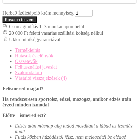
Herba9 Ízületápoló krém mennyiség
Kosárba teszem
Csomagindítás 1–3 munkanapon belül
20 000 Ft feletti vásárlás szállítási költség nélkül
Ukko minőséggaranciával
Termékleírás
Hatások és előnyök
Összetevők
Felhasználási javaslat
Szakirodalom
Vásárlói visszajelzések (4)
Felismered magad?
Ha rendszeresen sportolsz, edzel, mozogsz, amikor edzés után
érzed minden izmodat
Előtte – ismered ezt?
Edzés után másnap alig tudod mozdítani a lábad az izomláz
miatt
Futás közben húzódástól félsz, nem melegedtél be eléggé