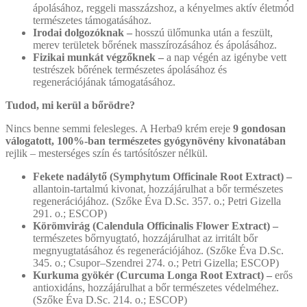
ápolásához, reggeli masszázshoz, a kényelmes aktív életmód
természetes támogatásához.
Irodai dolgozóknak –
hosszú ülőmunka után a feszült,
merev területek bőrének masszírozásához és ápolásához.
Fizikai munkát végzőknek –
a nap végén az igénybe vett
testrészek bőrének természetes ápolásához és
regenerációjának támogatásához.
Tudod, mi kerül a bőrödre?
Nincs benne semmi felesleges. A Herba9 krém ereje
9 gondosan
válogatott, 100%-ban természetes gyógynövény kivonatában
rejlik – mesterséges szín és tartósítószer nélkül.
Fekete nadálytő (Symphytum Officinale Root Extract) –
allantoin-tartalmú kivonat, hozzájárulhat a bőr természetes
regenerációjához. (Szőke Éva D.Sc. 357. o.; Petri Gizella
291. o.; ESCOP)
Körömvirág (Calendula Officinalis Flower Extract) –
természetes bőrnyugtató, hozzájárulhat az irritált bőr
megnyugtatásához és regenerációjához. (Szőke Éva D.Sc.
345. o.; Csupor–Szendrei 274. o.; Petri Gizella; ESCOP)
Kurkuma gyökér (Curcuma Longa Root Extract) –
erős
antioxidáns, hozzájárulhat a bőr természetes védelméhez.
(Szőke Éva D.Sc. 214. o.; ESCOP)