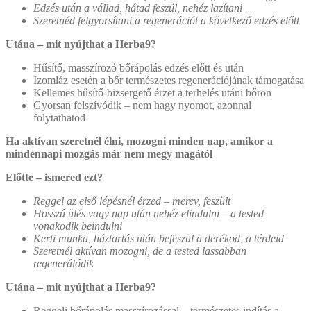
Edzés után a vállad, hátad feszül, nehéz lazítani
Szeretnéd felgyorsítani a regenerációt a következő edzés előtt
Utána – mit nyújthat a Herba9?
Hűsítő, masszírozó bőrápolás edzés előtt és után
Izomláz esetén a bőr természetes regenerációjának támogatása
Kellemes hűsítő-bizsergető érzet a terhelés utáni bőrön
Gyorsan felszívódik – nem hagy nyomot, azonnal
folytathatod
Ha aktívan szeretnél élni, mozogni minden nap, amikor a
mindennapi mozgás már nem megy magától
Előtte – ismered ezt?
Reggel az első lépésnél érzed – merev, feszült
Hosszú ülés vagy nap után nehéz elindulni – a tested
vonakodik beindulni
Kerti munka, háztartás után befeszül a derékod, a térdeid
Szeretnél aktívan mozogni, de a tested lassabban
regenerálódik
Utána – mit nyújthat a Herba9?
Reggeli bőrápolás masszírozással – természetes indítás a