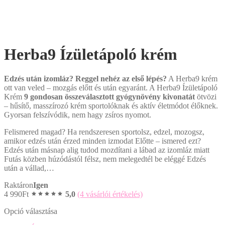
Herba9 Ízületápoló krém
Edzés után izomláz? Reggel nehéz az első lépés?
A Herba9 krém
ott van veled – mozgás előtt és után egyaránt. A Herba9 Ízületápoló
Krém
9 gondosan összeválasztott gyógynövény kivonatát
ötvözi
– hűsítő, masszírozó krém sportolóknak és aktív életmódot élőknek.
Gyorsan felszívódik, nem hagy zsíros nyomot.
Felismered magad? Ha rendszeresen sportolsz, edzel, mozogsz,
amikor edzés után érzed minden izmodat Előtte – ismered ezt?
Edzés után másnap alig tudod mozdítani a lábad az izomláz miatt
Futás közben húzódástól félsz, nem melegedtél be eléggé Edzés
után a vállad,…
Raktáron
Igen
4 990
Ft
5,0
(4 vásárlói értékelés)
Opció választása