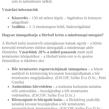
szín és tartósítószer nélkül.
Vásárlási információk
Kiszerelés –
150 ml airless tégely – higiénikus és könnyen
adagolható
Szállítás –
1–3 munkanapon belül, futárszolgálattal
Hogyan támogathatja a Herba9 krém a mindennapi mozgást?
A Herba9 krém összetevői szinergikusan hatnak együtt – a bőrön
keresztül természetes módon támogatják a mindennapi aktív
életmódot.
Vásárlóink 28%-a ízületi panaszok
miatt nyúl
természetes bőrápolóhoz – a Herba9 krém erre is és sportos
életmódhoz is tökéletes társ:
Bőr természetes regenerációjának támogatása –
a fekete
nadálytő és körömvirág kivonatok hozzájárulhatnak a bőr
természetes megújulásához. (ESCOP; Szőke Éva D.Sc.; Petri
Gizella)
Antioxidáns bőrvédelem –
a kurkuma kurkumin-tartalma
erős antioxidáns – hozzájárulhat a bőr természetes
védelméhez. (ESCOP; Szőke Éva D.Sc.)
Bőrnyugtató és bőrápoló hatás –
a fűzfakéreg szalicilát-
tartalmú kivonat hozzájárulhat a bőr természetes
egyensúlyának fenntartásához. (ESCOP; Szőke Éva D.Sc.;