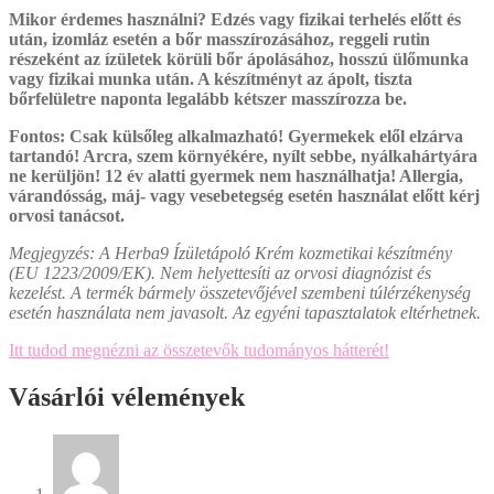
Mikor érdemes használni? Edzés vagy fizikai terhelés előtt és
után, izomláz esetén a bőr masszírozásához, reggeli rutin
részeként az ízületek körüli bőr ápolásához, hosszú ülőmunka
vagy fizikai munka után. A készítményt az ápolt, tiszta
bőrfelületre naponta legalább kétszer masszírozza be.
Fontos: Csak külsőleg alkalmazható! Gyermekek elől elzárva
tartandó! Arcra, szem környékére, nyílt sebbe, nyálkahártyára
ne kerüljön! 12 év alatti gyermek nem használhatja! Allergia,
várandósság, máj- vagy vesebetegség esetén használat előtt kérj
orvosi tanácsot.
Megjegyzés: A Herba9 Ízületápoló Krém kozmetikai készítmény
(EU 1223/2009/EK). Nem helyettesíti az orvosi diagnózist és
kezelést. A termék bármely összetevőjével szembeni túlérzékenység
esetén használata nem javasolt. Az egyéni tapasztalatok eltérhetnek.
Itt tudod megnézni az összetevők tudományos hátterét!
Vásárlói vélemények