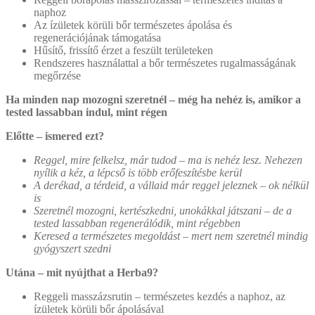
naphoz
Az ízületek körüli bőr természetes ápolása és
regenerációjának támogatása
Hűsítő, frissítő érzet a feszült területeken
Rendszeres használattal a bőr természetes rugalmasságának
megőrzése
Ha minden nap mozogni szeretnél – még ha nehéz is, amikor a
tested lassabban indul, mint régen
Előtte – ismered ezt?
Reggel, mire felkelsz, már tudod – ma is nehéz lesz. Nehezen
nyílik a kéz, a lépcső is több erőfeszítésbe kerül
A derékad, a térdeid, a vállaid már reggel jeleznek – ok nélkül
is
Szeretnél mozogni, kertészkedni, unokákkal játszani – de a
tested lassabban regenerálódik, mint régebben
Keresed a természetes megoldást – mert nem szeretnél mindig
gyógyszert szedni
Utána – mit nyújthat a Herba9?
Reggeli masszázsrutin – természetes kezdés a naphoz, az
ízületek körüli bőr ápolásával