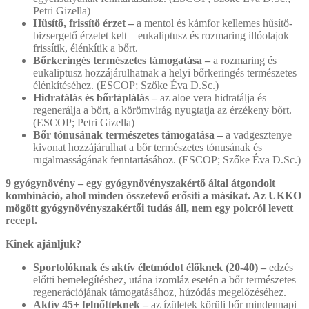
Petri Gizella)
Hűsítő, frissítő érzet –
a mentol és kámfor kellemes hűsítő-
bizsergető érzetet kelt – eukaliptusz és rozmaring illóolajok
frissítik, élénkítik a bőrt.
Bőrkeringés természetes támogatása –
a rozmaring és
eukaliptusz hozzájárulhatnak a helyi bőrkeringés természetes
élénkítéséhez. (ESCOP; Szőke Éva D.Sc.)
Hidratálás és bőrtáplálás –
az aloe vera hidratálja és
regenerálja a bőrt, a körömvirág nyugtatja az érzékeny bőrt.
(ESCOP; Petri Gizella)
Bőr tónusának természetes támogatása –
a vadgesztenye
kivonat hozzájárulhat a bőr természetes tónusának és
rugalmasságának fenntartásához. (ESCOP; Szőke Éva D.Sc.)
9 gyógynövény – egy gyógynövényszakértő által átgondolt
kombináció, ahol minden összetevő erősíti a másikat. Az UKKO
mögött gyógynövényszakértői tudás áll, nem egy polcról levett
recept.
Kinek ajánljuk?
Sportolóknak és aktív életmódot élőknek (20-40) –
edzés
előtti bemelegítéshez, utána izomláz esetén a bőr természetes
regenerációjának támogatásához, húzódás megelőzéséhez.
Aktív 45+ felnőtteknek –
az ízületek körüli bőr mindennapi