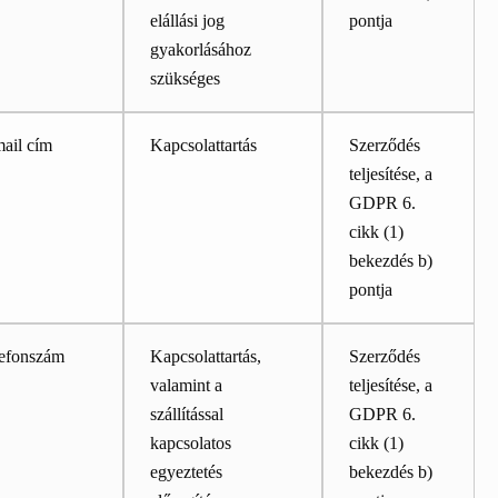
elállási jog
pontja
gyakorlásához
szükséges
ail cím
Kapcsolattartás
Szerződés
teljesítése, a
GDPR 6.
cikk (1)
bekezdés b)
pontja
efonszám
Kapcsolattartás,
Szerződés
valamint a
teljesítése, a
szállítással
GDPR 6.
kapcsolatos
cikk (1)
egyeztetés
bekezdés b)