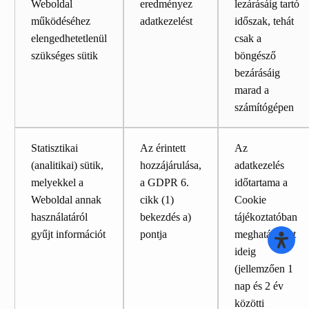
Weboldal
eredményez
lezárásáig tartó
működéséhez
adatkezelést
időszak, tehát
elengedhetetlenül
csak a
szükséges sütik
böngésző
bezárásáig
marad a
számítógépen
Statisztikai
Az érintett
Az
(analitikai) sütik,
hozzájárulása,
adatkezelés
melyekkel a
a GDPR 6.
időtartama a
Weboldal annak
cikk (1)
Cookie
használatáról
bekezdés a)
tájékoztatóban
gyűjt információt
pontja
meghatározott
ideig
(jellemzően 1
nap és 2 év
közötti