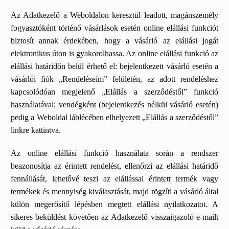
Az Adatkezelő a Weboldalon keresztül leadott, magánszemély
fogyasztóként történő vásárlások esetén online elállási funkciót
biztosít annak érdekében, hogy a vásárló az elállási jogát
elektronikus úton is gyakorolhassa. Az online elállási funkció az
elállási határidőn belül érhető el: bejelentkezett vásárló esetén a
vásárlói fiók „Rendeléseim” felületén, az adott rendeléshez
kapcsolódóan megjelenő „Elállás a szerződéstől” funkció
használatával; vendégként (bejelentkezés nélkül vásárló esetén)
pedig a Weboldal láblécében elhelyezett „Elállás a szerződéstől”
linkre kattintva.
Az online elállási funkció használata során a rendszer
beazonosítja az érintett rendelést, ellenőrzi az elállási határidő
fennállását, lehetővé teszi az elállással érintett termék vagy
termékek és mennyiség kiválasztását, majd rögzíti a vásárló által
külön megerősítő lépésben megtett elállási nyilatkozatot. A
sikeres beküldést követően az Adatkezelő visszaigazoló e-mailt