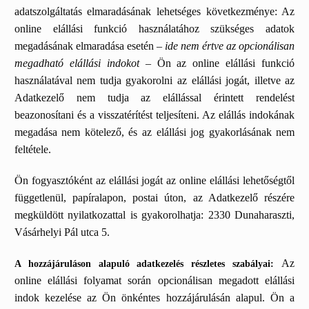
adatszolgáltatás elmaradásának lehetséges következménye: Az
online elállási funkció használatához szükséges adatok
megadásának elmaradása esetén –
ide nem értve az opcionálisan
megadható elállási indokot
– Ön az online elállási funkció
használatával nem tudja gyakorolni az elállási jogát, illetve az
Adatkezelő nem tudja az elállással érintett rendelést
beazonosítani és a visszatérítést teljesíteni. Az elállás indokának
megadása nem kötelező, és az elállási jog gyakorlásának nem
feltétele.
Ön fogyasztóként az elállási jogát az online elállási lehetőségtől
függetlenül, papíralapon, postai úton, az Adatkezelő részére
megküldött nyilatkozattal is gyakorolhatja: 2330 Dunaharaszti,
Vásárhelyi Pál utca 5.
Az
A hozzájáruláson alapuló adatkezelés részletes szabályai:
online elállási folyamat során opcionálisan megadott elállási
indok kezelése az Ön önkéntes hozzájárulásán alapul. Ön a