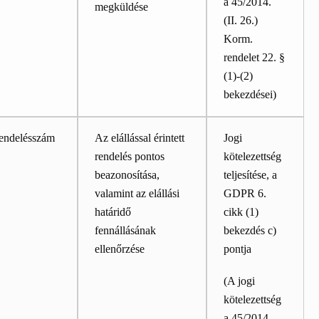
a
45/2014.
megküldése
(II. 26.)
Korm.
rendelet 22. §
(1)-(2)
bekezdései)
endelésszám
Az elállással érintett
Jogi
rendelés pontos
kötelezettség
beazonosítása,
teljesítése, a
valamint az elállási
GDPR 6.
határidő
cikk (1)
fennállásának
bekezdés c)
ellenőrzése
pontja
(A jogi
kötelezettség
a 45/2014.