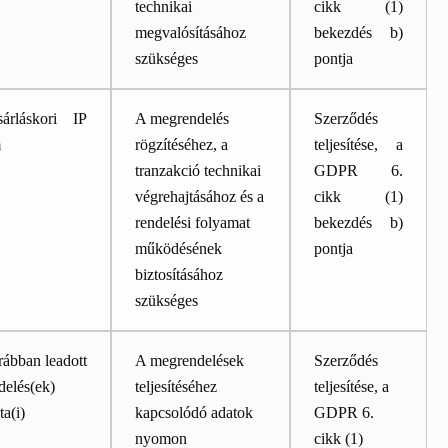
technikai
cikk (1)
megvalósításához
bekezdés b)
szükséges
pontja
árláskori IP
A megrendelés
Szerződés
m
rögzítéséhez, a
teljesítése, a
tranzakció technikai
GDPR 6.
végrehajtásához és a
cikk (1)
rendelési folyamat
bekezdés b)
működésének
pontja
biztosításához
szükséges
ábban leadott
A megrendelések
Szerződés
delés(ek)
teljesítéséhez
teljesítése, a
ta(i)
kapcsolódó adatok
GDPR 6.
nyomon
cikk (1)