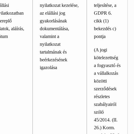
állási
nyilatkozat kezelése,
teljesítése, a
ilatkozatban
az elállási jog
GDPR 6.
ereplő
gyakorlásának
cikk (1)
atok, aláírás,
dokumentálása,
bekezdés c)
átum
valamint a
pontja
nyilatkozat
(A jogi
tartalmának és
kötelezettség
beérkezésének
a fogyasztó és
igazolása
a vállalkozás
közötti
szerződések
részletes
szabályairól
szóló
45/2014. (II.
26.) Korm.