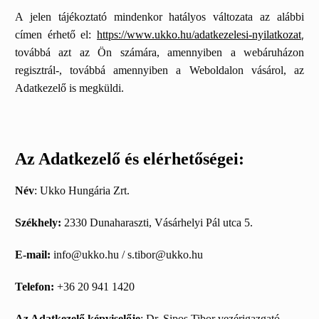
A jelen tájékoztató mindenkor hatályos változata az alábbi
címen érhető el:
https://www.ukko.hu/adatkezelesi-nyilatkozat
,
továbbá azt az Ön számára, amennyiben a webáruházon
regisztrál-, továbbá amennyiben a Weboldalon vásárol, az
Adatkezelő is megküldi.
Az Adatkezelő és elérhetőségei:
Név
:
Ukko Hungária Zrt.
Székhely:
2330 Dunaharaszti, Vásárhelyi Pál utca 5.
E-mail:
info@ukko.hu / s.tibor@ukko.hu
Telefon:
+36 20 941 1420
Az Adatkezelő képviselője
: Dr. Sipos Tibor vezérigazgató