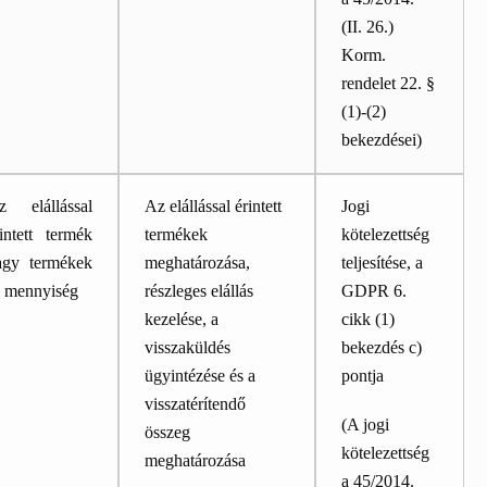
(II. 26.)
Korm.
rendelet 22. §
(1)-(2)
bekezdései)
z elállással
Az elállással érintett
Jogi
intett termék
termékek
kötelezettség
agy termékek
meghatározása,
teljesítése, a
s mennyiség
részleges elállás
GDPR 6.
kezelése, a
cikk (1)
visszaküldés
bekezdés c)
ügyintézése és a
pontja
visszatérítendő
(A jogi
összeg
kötelezettség
meghatározása
a 45/2014.