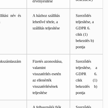
érvényesítése
llítási név és
A házhoz szállítás
Szerződés
m
lehetővé tétele, a
teljesítése, a
szállítás teljesítése
GDPR 6.
cikk (1)
bekezdés b)
pontja
nkszámlaszám
Fizetés azonosítása,
Szerződés
valamint
teljesítése, a
visszatérítés esetén
GDPR 6.
az ellenérték
cikk (1)
visszatérítésének
bekezdés b)
teljesítése
pontja
A felhasználói fiók
Szerződés