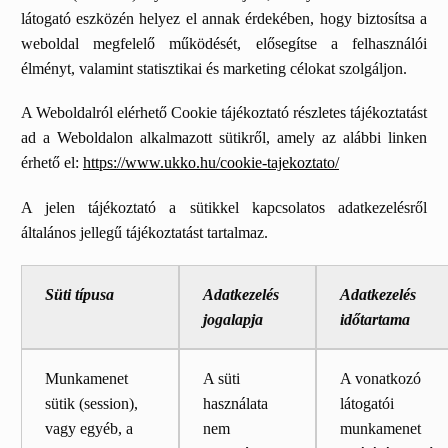
látogató eszközén helyez el annak érdekében, hogy biztosítsa a
weboldal megfelelő működését, elősegítse a felhasználói
élményt, valamint statisztikai és marketing célokat szolgáljon.
A Weboldalról elérhető Cookie tájékoztató részletes tájékoztatást
ad a Weboldalon alkalmazott sütikről, amely az alábbi linken
érhető el:
https://www.ukko.hu/cookie-tajekoztato/
A jelen tájékoztató a sütikkel kapcsolatos adatkezelésről
általános jellegű tájékoztatást tartalmaz.
Süti típusa
Adatkezelés
Adatkezelés
jogalapja
időtartama
Munkamenet
A süti
A vonatkozó
sütik (session),
használata
látogatói
vagy egyéb, a
nem
munkamenet