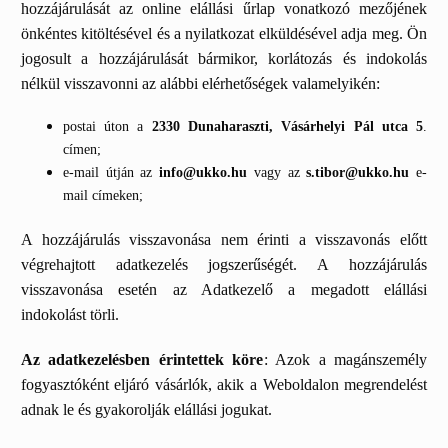
hozzájárulását az online elállási űrlap vonatkozó mezőjének
önkéntes kitöltésével és a nyilatkozat elküldésével adja meg. Ön
jogosult a hozzájárulását bármikor, korlátozás és indokolás
nélkül visszavonni az alábbi elérhetőségek valamelyikén:
postai úton a
2330 Dunaharaszti, Vásárhelyi Pál utca 5
.
címen;
e-mail útján az
info@ukko.hu
vagy az
s.tibor@ukko.hu
e-
mail címeken;
A hozzájárulás visszavonása nem érinti a visszavonás előtt
végrehajtott adatkezelés jogszerűségét. A hozzájárulás
visszavonása esetén az Adatkezelő a megadott elállási
indokolást törli.
Az adatkezelésben érintettek köre
: Azok a magánszemély
fogyasztóként eljáró vásárlók, akik a Weboldalon megrendelést
adnak le és gyakorolják elállási jogukat.