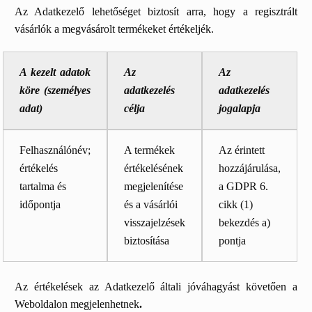
Az Adatkezelő lehetőséget biztosít arra, hogy a regisztrált
vásárlók a megvásárolt termékeket értékeljék.
A kezelt adatok
Az
Az
köre (személyes
adatkezelés
adatkezelés
adat)
célja
jogalapja
Felhasználónév;
A termékek
Az érintett
értékelés
értékelésének
hozzájárulása,
tartalma és
megjelenítése
a GDPR 6.
időpontja
és a vásárlói
cikk (1)
visszajelzések
bekezdés a)
biztosítása
pontja
Az értékelések az Adatkezelő általi jóváhagyást követően a
Weboldalon megjelenhetnek
.