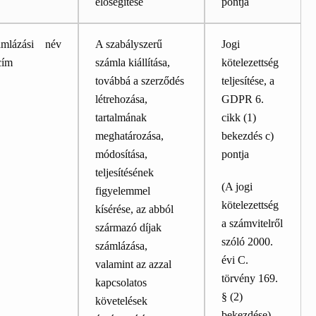
elősegítése
pontja
ámlázási név
A szabályszerű
Jogi
cím
számla kiállítása,
kötelezettség
továbbá a szerződés
teljesítése, a
létrehozása,
GDPR 6.
tartalmának
cikk (1)
meghatározása,
bekezdés c)
módosítása,
pontja
teljesítésének
(A jogi
figyelemmel
kötelezettség
kísérése, az abból
a számvitelről
származó díjak
szóló 2000.
számlázása,
évi C.
valamint az azzal
törvény 169.
kapcsolatos
§ (2)
követelések
bekezdése)