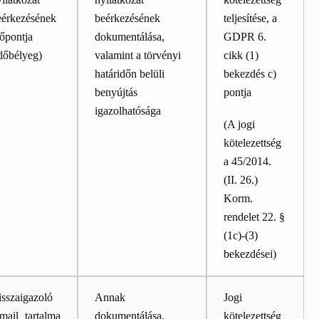
eérkezésének
beérkezésének
teljesítése, a
őpontja
dokumentálása,
GDPR 6.
dőbélyeg)
valamint a törvényi
cikk (1)
határidőn belüli
bekezdés c)
benyújtás
pontja
igazolhatósága
(A jogi
kötelezettség
a 45/2014.
(II. 26.)
Korm.
rendelet 22. §
(1c)-(3)
bekezdései)
isszaigazoló
Annak
Jogi
mail tartalma
dokumentálása,
kötelezettség