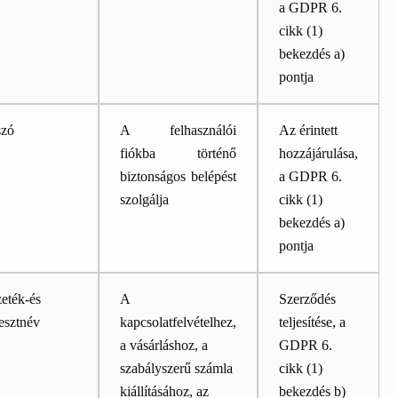
a GDPR 6.
cikk (1)
bekezdés a)
pontja
szó
A felhasználói
Az érintett
fiókba történő
hozzájárulása,
biztonságos belépést
a GDPR 6.
szolgálja
cikk (1)
bekezdés a)
pontja
eték-és
A
Szerződés
esztnév
kapcsolatfelvételhez,
teljesítése, a
a vásárláshoz, a
GDPR 6.
szabályszerű számla
cikk (1)
kiállításához, az
bekezdés b)