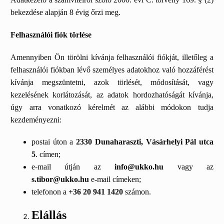
bekezdése alapján 8 évig őrzi meg.
Felhasználói fiók törlése
Amennyiben Ön törölni kívánja felhasználói fiókját, illetőleg a
felhasználói fiókban lévő személyes adatokhoz való hozzáférést
kívánja megszüntetni, azok törlését, módosítását, vagy
kezelésének korlátozását, az adatok hordozhatóságát kívánja,
úgy arra vonatkozó kérelmét az alábbi módokon tudja
kezdeményezni:
postai úton a
2330 Dunaharaszti, Vásárhelyi Pál utca
5
. címen;
e-mail útján az
info@ukko.hu
vagy az
s.tibor@ukko.hu
e-mail címeken;
telefonon a
+36 20 941 1420
számon.
Elállás