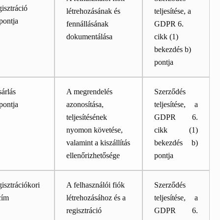
isztráció
létrehozásának és
teljesítése, a
pontja
fennállásának
GDPR 6.
dokumentálása
cikk (1)
bekezdés b)
pontja
árlás
A megrendelés
Szerződés
pontja
azonosítása,
teljesítése, a
teljesítésének
GDPR 6.
nyomon követése,
cikk (1)
valamint a kiszállítás
bekezdés b)
ellenőrizhetősége
pontja
isztrációkori
A felhasználói fiók
Szerződés
cím
létrehozásához és a
teljesítése, a
regisztráció
GDPR 6.