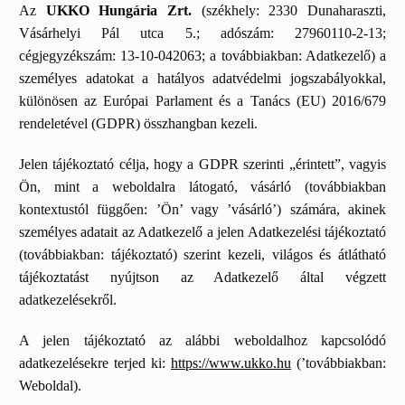
Az
UKKO Hungária Zrt.
(székhely: 2330 Dunaharaszti,
Vásárhelyi Pál utca 5.; adószám: 27960110-2-13;
cégjegyzékszám: 13-10-042063; a továbbiakban: Adatkezelő) a
személyes adatokat a hatályos adatvédelmi jogszabályokkal,
különösen az Európai Parlament és a Tanács (EU) 2016/679
rendeletével (GDPR) összhangban kezeli.
Jelen tájékoztató célja, hogy a GDPR szerinti „érintett”, vagyis
Ön, mint a weboldalra látogató, vásárló (továbbiakban
kontextustól függően: ’Ön’ vagy ’vásárló’) számára, akinek
személyes adatait az Adatkezelő a jelen Adatkezelési tájékoztató
(továbbiakban: tájékoztató) szerint kezeli, világos és átlátható
tájékoztatást nyújtson az Adatkezelő által végzett
adatkezelésekről.
A jelen tájékoztató az alábbi weboldalhoz kapcsolódó
adatkezelésekre terjed ki:
https://www.ukko.hu
(’továbbiakban:
Weboldal).