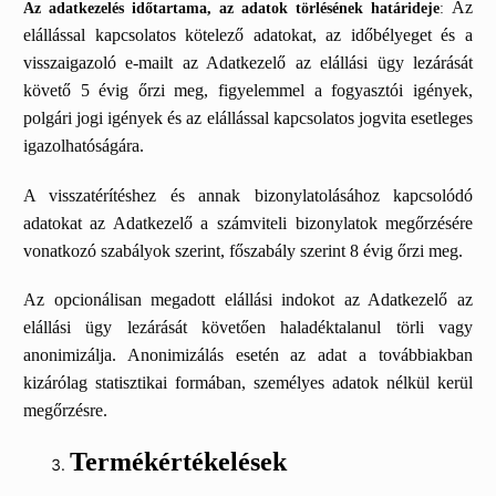
Az
Az adatkezelés időtartama, az adatok törlésének határideje
:
elállással kapcsolatos kötelező adatokat, az időbélyeget és a
visszaigazoló e-mailt az Adatkezelő az elállási ügy lezárását
követő 5 évig őrzi meg, figyelemmel a fogyasztói igények,
polgári jogi igények és az elállással kapcsolatos jogvita esetleges
igazolhatóságára.
A visszatérítéshez és annak bizonylatolásához kapcsolódó
adatokat az Adatkezelő a számviteli bizonylatok megőrzésére
vonatkozó szabályok szerint, főszabály szerint 8 évig őrzi meg.
Az opcionálisan megadott elállási indokot az Adatkezelő az
elállási ügy lezárását követően haladéktalanul törli vagy
anonimizálja. Anonimizálás esetén az adat a továbbiakban
kizárólag statisztikai formában, személyes adatok nélkül kerül
megőrzésre.
Termékértékelések