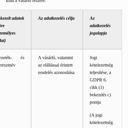
küld a vásárló részére.
kezelt adatok
Az adatkezelés célja
Az
öre
adatkezelés
személyes
jogalapja
at)
ezeték- és
A vásárló, valamint
Jogi
eresztnév
az elállással érintett
kötelezettség
rendelés azonosítása
teljesítése, a
GDPR 6.
cikk (1)
bekezdés c)
pontja
(A jogi
kötelezettség