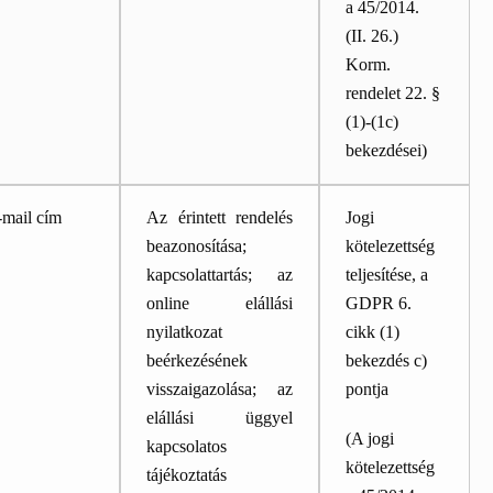
a
45/2014.
(II. 26.)
Korm.
rendelet 22. §
(1)-(1c)
bekezdései)
-mail cím
Az érintett rendelés
Jogi
beazonosítása;
kötelezettség
kapcsolattartás; az
teljesítése, a
online elállási
GDPR 6.
nyilatkozat
cikk (1)
beérkezésének
bekezdés c)
visszaigazolása; az
pontja
elállási üggyel
(A jogi
kapcsolatos
kötelezettség
tájékoztatás