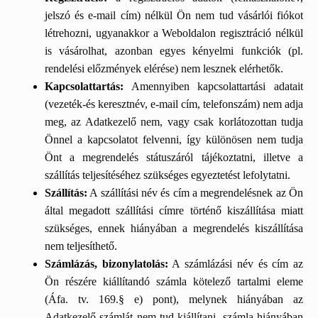
jelszó és e-mail cím) nélkül Ön nem tud vásárlói fiókot
létrehozni,
ugyanakkor a Weboldalon regisztráció nélkül
is vásárolhat, azonban egyes kényelmi funkciók (pl.
rendelési előzmények elérése) nem lesznek elérhetők.
Kapcsolattartás:
Amennyiben kapcsolattartási adatait
(vezeték-és keresztnév, e-mail cím, telefonszám) nem adja
meg, az Adatkezelő nem, vagy csak korlátozottan tudja
Önnel a kapcsolatot felvenni, így különösen nem tudja
Önt a megrendelés státuszáról tájékoztatni, illetve a
szállítás teljesítéséhez szükséges egyeztetést lefolytatni.
Szállítás:
A szállítási név és cím a megrendelésnek az Ön
által megadott szállítási címre történő kiszállítása miatt
szükséges, ennek hiányában a megrendelés kiszállítása
nem teljesíthető.
Számlázás, bizonylatolás:
A számlázási név és cím az
Ön részére kiállítandó számla kötelező tartalmi eleme
(Áfa. tv. 169.§ e) pont), melynek hiányában az
Adatkezelő számlát nem tud kiállítani, számla hiányában