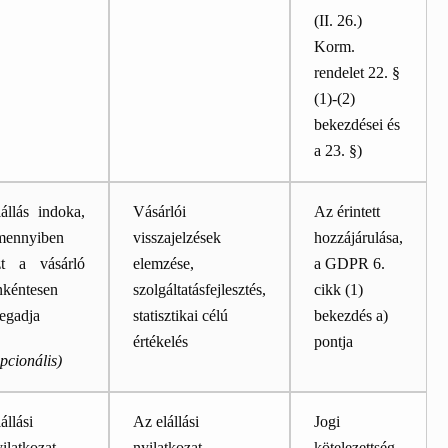
(II. 26.)
Korm.
rendelet 22. §
(1)-(2)
bekezdései és
a 23. §)
állás indoka,
Vásárlói
Az érintett
mennyiben
visszajelzések
hozzájárulása,
zt a vásárló
elemzése,
a GDPR 6.
nkéntesen
szolgáltatásfejlesztés,
cikk (1)
egadja
statisztikai célú
bekezdés a)
értékelés
pontja
pcionális)
állási
Az elállási
Jogi
ilatkozat
nyilatkozat
kötelezettség