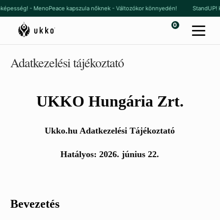
Ugrás
Kilépés
képesség! - MenoPeace kapszula nőknek - Változókor könnyedén!
StandUP! kapsz
a
a
0
navigációhoz
tartalomba
Adatkezelési tájékoztató
UKKO Hungária Zrt.
Ukko.hu Adatkezelési Tájékoztató
Hatályos: 2026. június 22.
Bevezetés