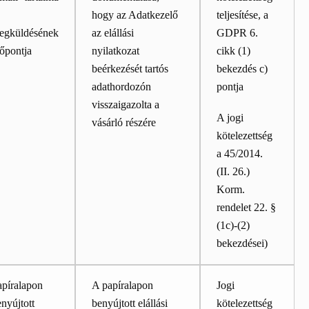
hogy az Adatkezelő
teljesítése, a
egküldésének
az elállási
GDPR 6.
őpontja
nyilatkozat
cikk (1)
beérkezését tartós
bekezdés c)
adathordozón
pontja
visszaigazolta a
A jogi
vásárló részére
kötelezettség
a 45/2014.
(II. 26.)
Korm.
rendelet 22. §
(1c)-(2)
bekezdései)
apíralapon
A papíralapon
Jogi
nyújtott
benyújtott elállási
kötelezettség