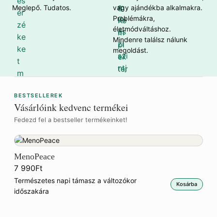
Meglepő. Tudatos.
vagy ajándékba alkalmakra.
Problémákra,
életmódváltáshoz.
Mindenre találsz nálunk
megoldást.
BESTSELLEREK
Vásárlóink kedvenc termékei
Fedezd fel a bestseller termékeinket!
MenoPeace
Glu
7 990
Ft
7 4
Természetes napi támasz a változókor
Fin
Kosárba
időszakára
tám