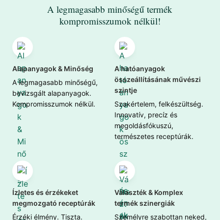
A legmagasabb minőségű termék
kompromisszumok nélkül!
Alapanyagok & Minőség
A hatóanyagok
összeállításának művészi
A legmagasabb minőségű,
szintje
bevizsgált alapanyagok.
Kompromisszumok nélkül.
Szakértelem, felkészültség.
Innovatív, precíz és
megoldásfókuszú,
természetes receptúrák.
Ízletes és érzékeket
Választék & Komplex
megmozgató receptúrák
termék szinergiák
Érzéki élmény. Tiszta.
Személyre szabottan neked,