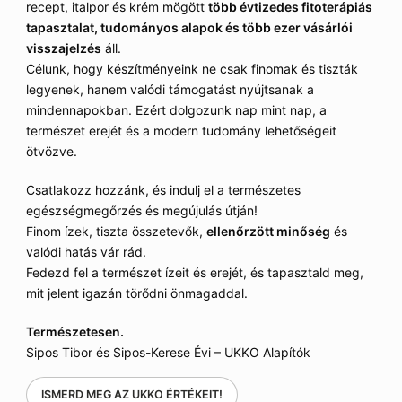
recept, italpor és krém mögött
több évtizedes fitoterápiás
tapasztalat, tudományos alapok és több ezer vásárlói
visszajelzés
áll.
Célunk, hogy készítményeink ne csak finomak és tiszták
legyenek, hanem valódi támogatást nyújtsanak a
mindennapokban. Ezért dolgozunk nap mint nap, a
természet erejét és a modern tudomány lehetőségeit
ötvözve.
Csatlakozz hozzánk, és indulj el a természetes
egészségmegőrzés és megújulás útján!
Finom ízek, tiszta összetevők,
ellenőrzött minőség
és
valódi hatás vár rád.
Fedezd fel a természet ízeit és erejét, és tapasztald meg,
mit jelent igazán törődni önmagaddal.
Természetesen.
Sipos Tibor és Sipos-Kerese Évi – UKKO Alapítók
ISMERD MEG AZ UKKO ÉRTÉKEIT!