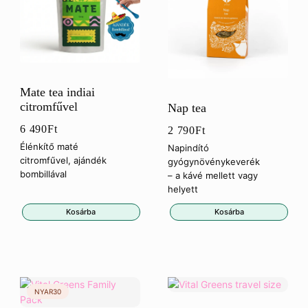
Mate tea indiai
citromfűvel
Nap tea
6 490
Ft
2 790
Ft
Élénkítő maté
Napindító
citromfűvel, ajándék
gyógynövénykeverék
bombillával
– a kávé mellett vagy
helyett
Kosárba
Kosárba