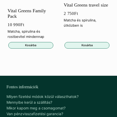
Vital Greens travel size
Vital Greens Family
2 750
Ft
Pack
Matcha és spirulina,
10 990
Ft
útközben is
Matcha, spirulina és
rostbevitel mindennap
Kosárba
Kosárba
Fontos információk
Milyen fizetési módok közül választhatok?
Mennyibe kerül a szállítás?
Mikor kapom meg a csomagomat?
Van pénzvisszafizetési garancia?