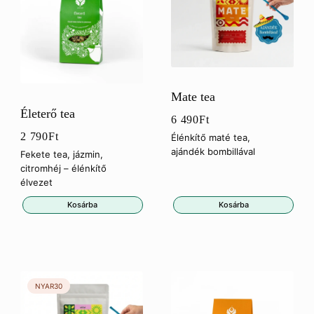
Mate tea
Életerő tea
6 490
Ft
2 790
Ft
Élénkítő maté tea,
ajándék bombillával
Fekete tea, jázmin,
citromhéj – élénkítő
élvezet
Kosárba
Kosárba