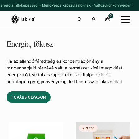
Ugrás
Kilépés
, energia, állóképesség! - MenoPeace kapszula nőknek - Változókor könnyedén!
a
a
0
navigációhoz
tartalomba
Energia, fókusz
Ha az állandó fáradtság és koncentrációhiány a
mindennapjaid részévé vált, a természet kínál megoldást,
energizáló teáktól a szuperélelmiszer italporokig és
adaptogén gyógynövényekig, koffein-összeomlás nélkül.
TOVÁBB OLVASOM