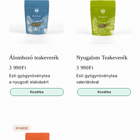
Álomhozó teakeverék
Nyugalom Teakeverék
3 990
Ft
3 990
Ft
Esti gyógynövénytea
Esti gyógynövénytea
a nyugodt elalvásért
valeriánával
Kosárba
Kosárba