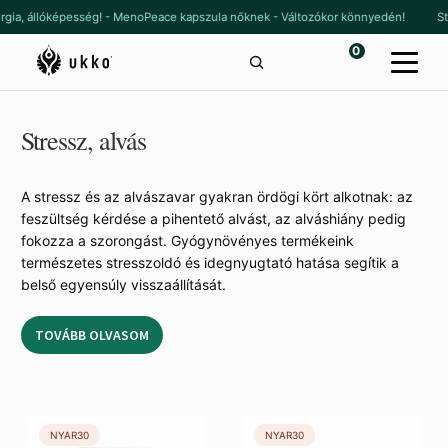
Ugrás
Kilépés
ergia, állóképesség! - MenoPeace kapszula nőknek - Változókor könnyedén!
St
a
a
0
navigációhoz
tartalomba
Stressz, alvás
A stressz és az alvászavar gyakran ördögi kört alkotnak: az
feszültség kérdése a pihentető alvást, az alváshiány pedig
fokozza a szorongást. Gyógynövényes termékeink
természetes stresszoldó és idegnyugtató hatása segítik a
belső egyensúly visszaállítását.
TOVÁBB OLVASOM