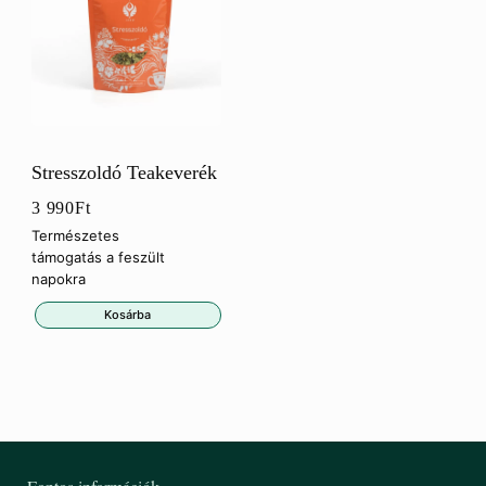
Stresszoldó Teakeverék
3 990
Ft
Természetes
támogatás a feszült
napokra
Kosárba