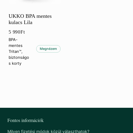
UKKO BPA mentes
kulacs Lila
5 990
Ft
BPA-
mentes
Megnézem
Tritan™,
biztonságo
s korty
Fontos információk
Milyen fizetési módok közül választhatok?