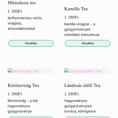
Hibiszkusz tea
Kamilla Tea
1 190
Ft
1 190
Ft
Koffeinmentes vörös
virágtea,
Kamilla virágzat – a
antioxidánsokkal
gyógynövények
sokoldalú klasszikusa
Kosárba
Kosárba
Körömvirág Tea
Lándzsás útifű Tea
1 190
Ft
1 190
Ft
Körömvirág – a bőr
Hagyományos
hagyományos
gyógynövénytea
gyógynövénye
torokra, köhögésre