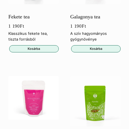
Fekete tea
Galagonya tea
1 190
Ft
1 190
Ft
Klasszikus fekete tea,
A szív hagyományos
tiszta forrásból
gyógynövénye
Kosárba
Kosárba