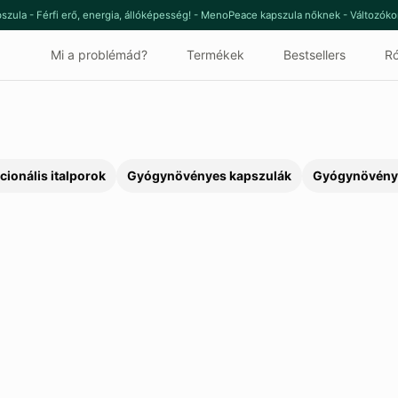
szula - Férfi erő, energia, állóképesség! - MenoPeace kapszula nőknek - Változók
Mi a problémád?
Termékek
Bestsellers
Ró
cionális italporok
Gyógynövényes kapszulák
Gyógynövény