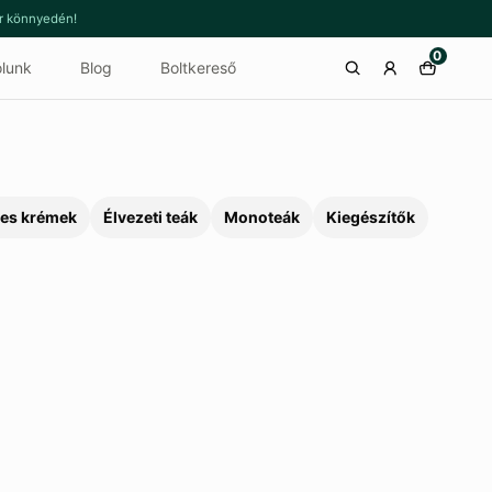
or könnyedén!
0
lunk
Blog
Boltkereső
es krémek
Élvezeti teák
Monoteák
Kiegészítők