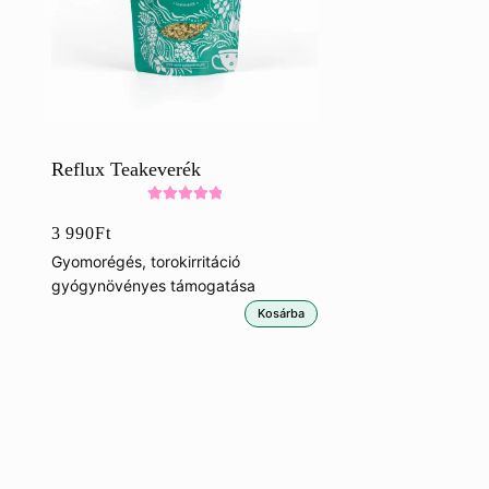
Reflux Teakeverék
Értékelés:
3 990
Ft
5.00
/ 5
Gyomorégés, torokirritáció
gyógynövényes támogatása
Kosárba