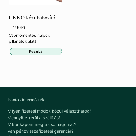
UKKO kézi habosító
1 590
Ft
Csomómentes italpor,
pillanatok alatt
Kosárba
Fontos információk
Milyen fizetési módok közül választhatok?
Mennyibe kerül a szállítás?
Mikor kapom meg a csomagomat?
Van pénzvisszafizetési garancia?