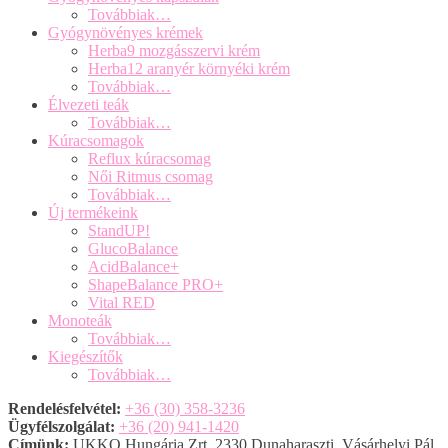
Továbbiak…
Gyógynövényes krémek
Herba9 mozgásszervi krém
Herba12 aranyér környéki krém
Továbbiak…
Élvezeti teák
Továbbiak…
Kúracsomagok
Reflux kúracsomag
Női Ritmus csomag
Továbbiak…
Új termékeink
StandUP!
GlucoBalance
AcidBalance+
ShapeBalance PRO+
Vital RED
Monoteák
Továbbiak…
Kiegészítők
Továbbiak…
Rendelésfelvétel:
+36 (30) 358-3236
Ügyfélszolgálat:
+36 (20) 941-1420
Címünk:
UKKO Hungária Zrt. 2330 Dunaharaszti, Vásárhelyi Pál