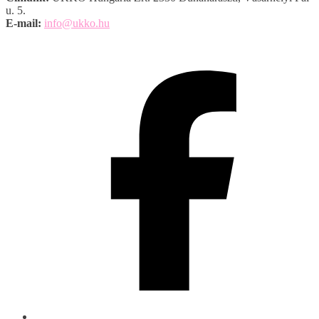
u. 5.
E-mail:
info@ukko.hu