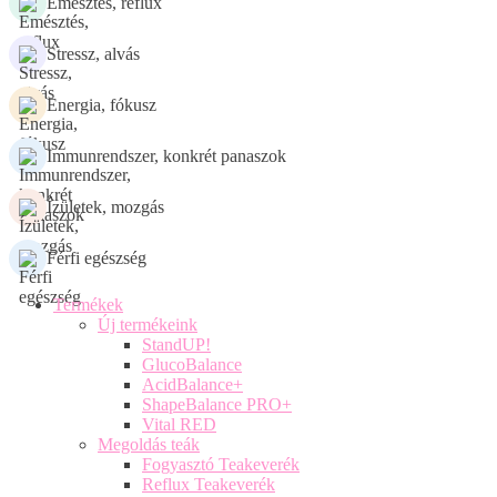
Emésztés, reflux
Stressz, alvás
Energia, fókusz
Immunrendszer, konkrét panaszok
Ízületek, mozgás
Férfi egészség
Termékek
Új termékeink
StandUP!
GlucoBalance
AcidBalance+
ShapeBalance PRO+
Vital RED
Megoldás teák
Fogyasztó Teakeverék
Reflux Teakeverék