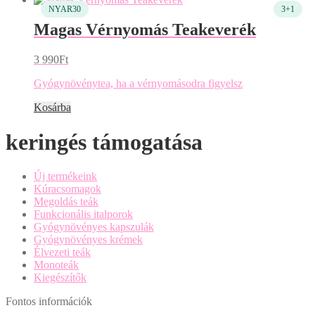
Magas Vérnyomás Teakeverék
3 990
Ft
Gyógynövénytea, ha a vérnyomásodra figyelsz
Kosárba
keringés támogatása
Új termékeink
Kúracsomagok
Megoldás teák
Funkcionális italporok
Gyógynövényes kapszulák
Gyógynövényes krémek
Élvezeti teák
Monoteák
Kiegészítők
Fontos információk