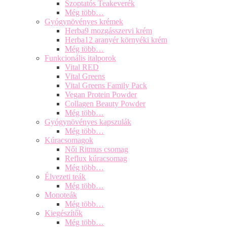
Szoptatós Teakeverék
Még több…
Gyógynövényes krémek
Herba9 mozgásszervi krém
Herba12 aranyér környéki krém
Még több…
Funkcionális italporok
Vital RED
Vital Greens
Vital Greens Family Pack
Vegan Protein Powder
Collagen Beauty Powder
Még több…
Gyógynövényes kapszulák
Még több…
Kúracsomagok
Női Ritmus csomag
Reflux kúracsomag
Még több…
Élvezeti teák
Még több…
Monoteák
Még több…
Kiegészítők
Még több…