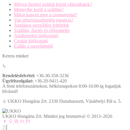
Milyen fizetési módok közül választhatok?
Mennyibe kerül a szállítás?
Mikor kapom meg a csomagomat?
Van pénzvisszafizetési garancia?
Általános szerződési feltételek
Szállítás, fizetés és előrendelés
Adatkezelési tájékoztató
Cookie tájékoztató
Elállás a szerződéstől
Keress minket
Rendelésfelvétel:
+36-30-358-3236
Ügyfélszolgálat:
+36-20-9411-420
A fenti telefonszámokon, hétköznapokon 8:00-16:00-ig fogadjuk
hívásod!
UKKO Hungária Zrt. 2330 Dunaharaszti, Vásárhelyi Pál u. 5.
UKKO Hungária Zrt. Minden jog fenntartva! © 2013–2026