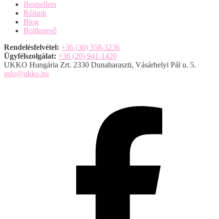
Bestsellers
Rólunk
Blog
Boltkereső
Rendelésfelvétel:
+36 (30) 358-3236
Ügyfélszolgálat:
+36 (20) 941-1420
UKKO Hungária Zrt. 2330 Dunaharaszti, Vásárhelyi Pál u. 5.
info@ukko.hu