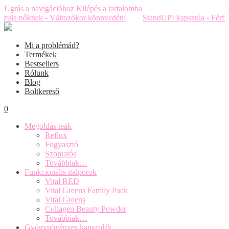
Ugrás a navigációhoz
Kilépés a tartalomba
 kapszula nőknek - Változókor könnyedén!
StandUP! kapszula - Fér
Mi a problémád?
Termékek
Bestsellers
Rólunk
Blog
Boltkereső
0
Megoldás teák
Reflux
Fogyasztó
Szoptatós
Továbbiak…
Funkcionális italporok
Vital RED
Vital Greens Family Pack
Vital Greens
Collagen Beauty Powder
Továbbiak…
Gyógynövényes kapszulák