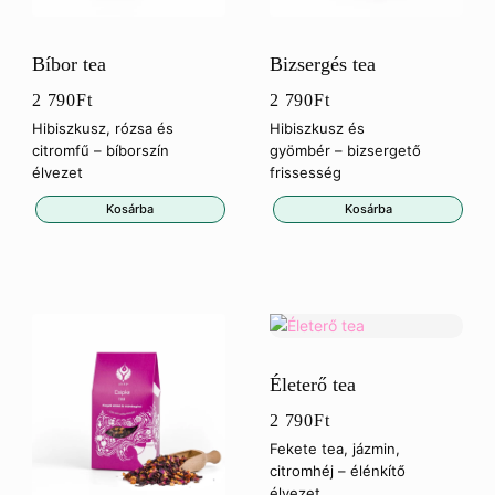
Bíbor tea
Bizsergés tea
2 790
Ft
2 790
Ft
Hibiszkusz, rózsa és
Hibiszkusz és
citromfű – bíborszín
gyömbér – bizsergető
élvezet
frissesség
Kosárba
Kosárba
Életerő tea
2 790
Ft
Fekete tea, jázmin,
citromhéj – élénkítő
élvezet