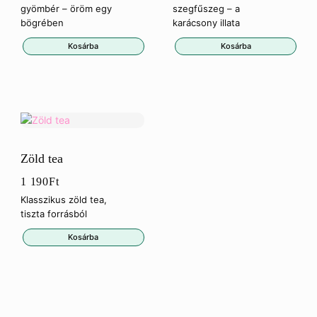
gyömbér – öröm egy
szegfűszeg – a
bögrében
karácsony illata
Kosárba
Kosárba
Zöld tea
1 190
Ft
Klasszikus zöld tea,
tiszta forrásból
Kosárba