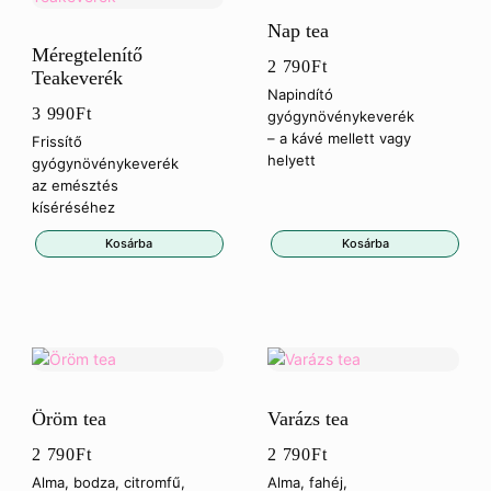
Nap tea
Méregtelenítő
2 790
Ft
Teakeverék
Napindító
3 990
Ft
gyógynövénykeverék
– a kávé mellett vagy
Frissítő
helyett
gyógynövénykeverék
az emésztés
kíséréséhez
Kosárba
Kosárba
Öröm tea
Varázs tea
2 790
Ft
2 790
Ft
Alma, bodza, citromfű,
Alma, fahéj,