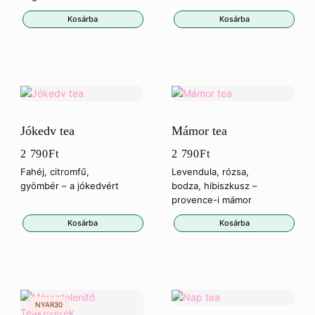
Kosárba
Kosárba
Jókedv tea
Mámor tea
2 790
Ft
2 790
Ft
Fahéj, citromfű,
Levendula, rózsa,
gyömbér – a jókedvért
bodza, hibiszkusz –
provence-i mámor
Kosárba
Kosárba