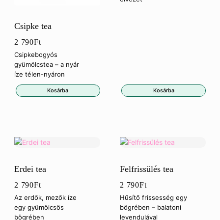
Csipke tea
2 790
Ft
Csipkebogyós
gyümölcstea – a nyár
íze télen-nyáron
Kosárba
Kosárba
Erdei tea
Felfrissülés tea
2 790
Ft
2 790
Ft
Az erdők, mezők íze
Hűsítő frissesség egy
egy gyümölcsös
bögrében – balatoni
bögrében
levendulával