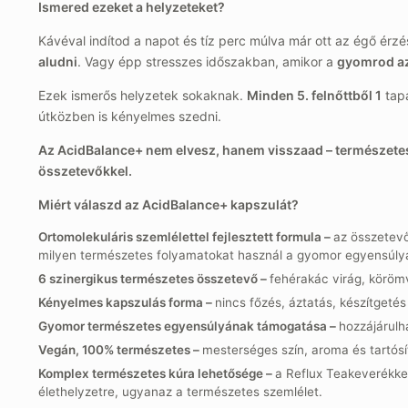
Ismered ezeket a helyzeteket?
Kávéval indítod a napot és tíz perc múlva már ott az égő ér
aludni
. Vagy épp stresszes időszakban, amikor a
gyomrod az
Ezek ismerős helyzetek sokaknak.
Minden 5. felnőttből 1
tapa
útközben is kényelmes szedni.
Az AcidBalance+ nem elvesz, hanem visszaad – természetes
összetevőkkel.
Miért válaszd az AcidBalance+ kapszulát?
Ortomolekuláris szemlélettel fejlesztett formula –
az összetevő
milyen természetes folyamatokat használ a gyomor egyensúly
6 szinergikus természetes összetevő –
fehérakác virág, körömv
Kényelmes kapszulás forma –
nincs főzés, áztatás, készítgetés
Gyomor természetes egyensúlyának támogatása –
hozzájárulh
Vegán, 100% természetes –
mesterséges szín, aroma és tartósí
Komplex természetes kúra lehetősége –
a Reflux Teakeverékke
élethelyzetre, ugyanaz a természetes szemlélet.