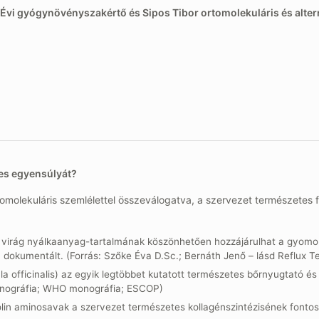
 Évi gyógynövényszakértő és Sipos Tibor ortomolekuláris és alter
es egyensúlyát?
tomolekuláris szemlélettel összeválogatva, a szervezet természetes 
 virág nyálkaanyag-tartalmának köszönhetően hozzájárulhat a gyomo
dokumentált. (Forrás: Szőke Éva D.Sc.; Bernáth Jenő – lásd Reflux T
a officinalis) az egyik legtöbbet kutatott természetes bőrnyugtató é
onográfia; WHO monográfia; ESCOP)
rolin aminosavak a szervezet természetes kollagénszintézisének fonto