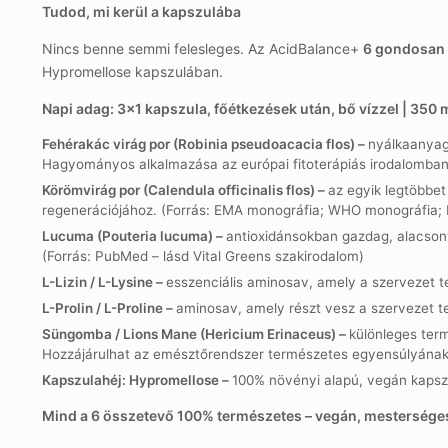
Tudod, mi kerül a kapszulába
Nincs benne semmi felesleges. Az AcidBalance+
6 gondosan 
Hypromellose kapszulában.
Napi adag: 3×1 kapszula, főétkezések után, bő vízzel | 350
Fehérakác virág por (Robinia pseudoacacia flos) –
nyálkaanyag
Hagyományos alkalmazása az európai fitoterápiás irodalomban 
Körömvirág por (Calendula officinalis flos) –
az egyik legtöbbe
regenerációjához. (Forrás: EMA monográfia; WHO monográfia;
Lucuma (Pouteria lucuma) –
antioxidánsokban gazdag, alacsony
(Forrás: PubMed – lásd Vital Greens szakirodalom)
L-Lizin / L-Lysine –
esszenciális aminosav, amely a szervezet t
L-Prolin / L-Proline –
aminosav, amely részt vesz a szervezet t
Süngomba / Lions Mane (Hericium Erinaceus) –
különleges ter
Hozzájárulhat az emésztőrendszer természetes egyensúlyának f
Kapszulahéj: Hypromellose –
100% növényi alapú, vegán kapsz
Mind a 6 összetevő 100% természetes – vegán, mestersége