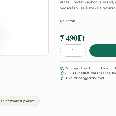
érzés. Ebédet kapkodva eszed, é
vacsorázol, és éjszaka a gyomr
Raktáron
7 490
Ft
AcidBalance+
mennyiség
Csomagindítás 1–3 munkanapon b
20 000 Ft feletti vásárlás szállítá
Ukko minőséggaranciával
Felhasználási javaslat