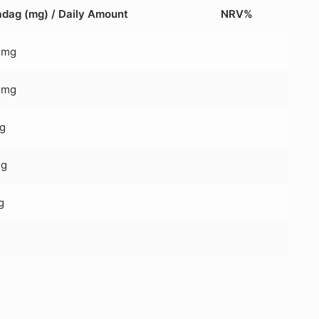
adag (mg) / Daily Amount
NRV%
 mg
 mg
g
mg
g
g