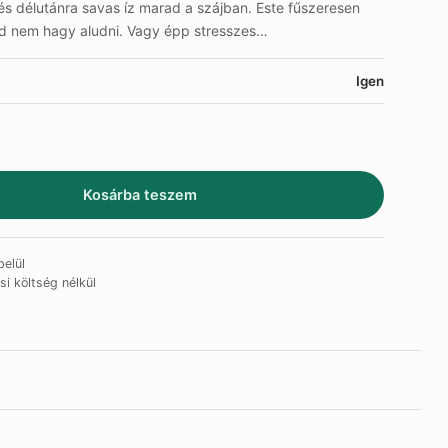
s délutánra savas íz marad a szájban. Este fűszeresen
od nem hagy aludni. Vagy épp stresszes…
Igen
Kosárba teszem
elül
si költség nélkül