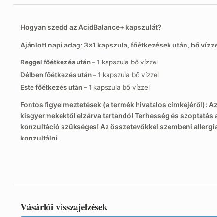
Hogyan szedd az AcidBalance+ kapszulát?
Ajánlott napi adag: 3×1 kapszula, főétkezések után, bő vízze
Reggel főétkezés után –
1 kapszula bő vízzel
Délben főétkezés után –
1 kapszula bő vízzel
Este főétkezés után –
1 kapszula bő vízzel
Fontos figyelmeztetések (a termék hivatalos címkéjéről): Az
kisgyermekektől elzárva tartandó! Terhesség és szoptatás al
konzultáció szükséges! Az összetevőkkel szembeni allergi
konzultálni.
Vásárlói visszajelzések