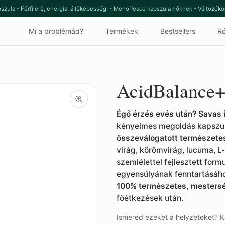
szula - Férfi erő, energia, állóképesség! - MenoPeace kapszula nőknek - Változók
Mi a problémád?
Termékek
Bestsellers
Ró
AcidBalance
Égő érzés evés után? Savas í
kényelmes megoldás kapszul
összeválogatott természete
virág, körömvirág, lucuma, L-
szemlélettel fejlesztett for
egyensúlyának fenntartásáho
100% természetes, mestersé
főétkezések után.
Ismered ezeket a helyzeteket? Ká