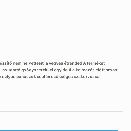
észítő nem helyettesíti a vegyes étrendet! A terméket
ó, nyugtató gyógyszerekkel egyidejű alkalmazás előtt orvosi
gy súlyos panaszok esetén szükséges szakorvossal