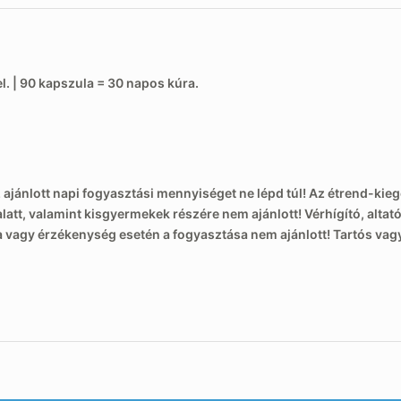
l. | 90 kapszula = 30 napos kúra.
 ajánlott napi fogyasztási mennyiséget ne lépd túl! Az étrend-kieg
att, valamint kisgyermekek részére nem ajánlott! Vérhígító, altat
a vagy érzékenység esetén a fogyasztása nem ajánlott! Tartós va