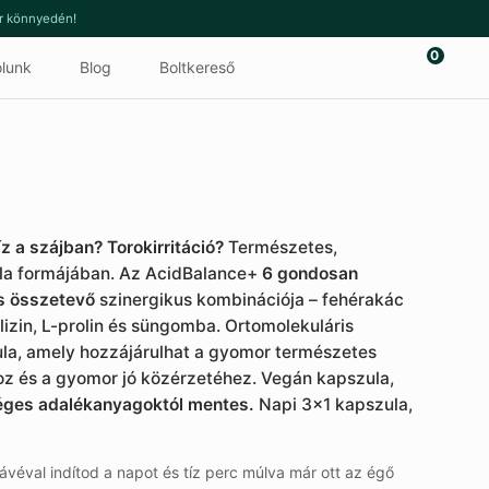
or könnyedén!
0
lunk
Blog
Boltkereső
+
z a szájban? Torokirritáció?
Természetes,
a formájában. Az AcidBalance+
6 gondosan
s összetevő
szinergikus kombinációja – fehérakác
lizin, L-prolin és süngomba. Ortomolekuláris
mula, amely hozzájárulhat a gyomor természetes
z és a gyomor jó közérzetéhez. Vegán kapszula,
ges adalékanyagoktól mentes.
Napi 3×1 kapszula,
véval indítod a napot és tíz perc múlva már ott az égő