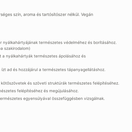
rséges szín, aroma és tartósítószer nélkül. Vegán
r nyálkahártyájának természetes védelméhez és borításához.
ea szakirodalom)
at a nyálkahártyák természetes ápolásához és
ízt ad és hozzájárul a természetes tápanyagellátáshoz.
 kötőszövetek és szöveti struktúrák természetes felépítéséhez.
mészetes felépítéséhez és megújulásához.
ermészetes egyensúlyával összefüggésben vizsgálnak.