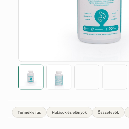
Termékleírás
Hatások és előnyök
Összetevők