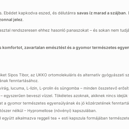
zés. Ebédet kapkodva eszed, és délutánra
savas íz marad a szájban
.
onnal jelez
.
sztal rendszeresen ehhez hasonló panaszokat – és sokan nem tudjá
 komfortot, zavartalan emésztést és a gyomor természetes egyens
ket Sipos Tibor, az UKKO ortomolekuláris és alternatív gyógyászati sz
ának fenntartásához.
irág, lucuma, L-lizin, L-prolin és süngomba – minden összetevő erősít
 – egyszerűen beveszi vízzel. Tökéletes azoknak, akiknek nincs idejük 
at a gyomor természetes egyensúlyának és jó közérzetének fenntart
tószer nélkül – Hypromellose (növényi) kapszulában.
l együtt alkalmazva reggeli tea + esti kapszula formájában természe