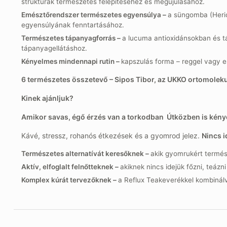
struktúrák természetes felépítéséhez és megújulásához.
Emésztőrendszer természetes egyensúlya –
a süngomba (Heric
egyensúlyának fenntartásához.
Természetes tápanyagforrás –
a lucuma antioxidánsokban és t
tápanyagellátáshoz.
Kényelmes mindennapi rutin –
kapszulás forma – reggel vagy e
6 természetes összetevő – Sipos Tibor, az UKKO ortomolekulá
Kinek ajánljuk?
Amikor savas, égő érzés van a torkodban Útközben is kény
Kávé, stressz, rohanós étkezések és a gyomrod jelez.
Nincs i
Természetes alternatívát keresőknek –
akik gyomrukért termés
Aktív, elfoglalt felnőtteknek –
akiknek nincs idejük főzni, teázn
Komplex kúrát tervezőknek –
a Reflux Teakeverékkel kombinálv