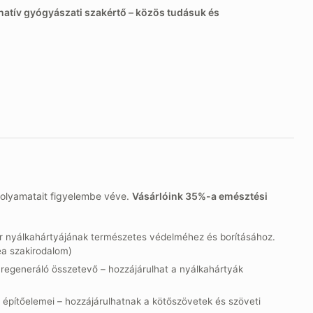
natív gyógyászati szakértő – közös tudásuk és
folyamatait figyelembe véve.
Vásárlóink 35%-a emésztési
r nyálkahártyájának természetes védelméhez és borításához.
ea szakirodalom)
s regeneráló összetevő – hozzájárulhat a nyálkahártyák
s építőelemei – hozzájárulhatnak a kötőszövetek és szöveti