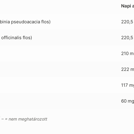
Napi 
binia pseudoacacia flos)
220,5
fficinalis flos)
220,5
210 m
222 
117 m
60 m
| – = nem meghatározott