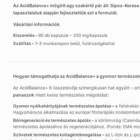
Az AcidBalance+ mögött egy szakértő pár áll: Sipos-Kerese
tapasztalatuk alapján fejlesztettük ezt a formulát.
Vásárlási információk
Kiszerelés –
90 db kapszula – 350 mg/kapszula
Szállítás –
1–3 munkanapon belül, futárszolgálattal
Hogyan támogathatja az AcidBalance+ a gyomor természet
Az AcidBalance+ 6 összetevője szinergikusan hat együtt – or
panaszok
miatt keres természetes megoldást:
Gyomor nyálkahártyájának természetes ápolása –
a fehérakác
Hagyományos alkalmazása az európai fitoterápiás irodalomban 
Bőrregeneráció és természetes ápolás –
a körömvirág (Calendul
természetes ápolásához és regenerációjához. (Forrás: EMA m
Szövetek természetes kollagéntámogatása –
az L-lizin és L-p