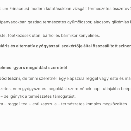
ium Erinaceus) modern kutatásokban vizsgált természetes összetevő
ápanyagokban gazdag természetes gyümölcspor, alacsony glikémiás ind
ste, főétkezések után, bárhol és bármikor kényelmes.
ris és alternatív gyógyászati szakértője által összeállított szine
elmes, gyors megoldást szeretnél
dőd teázni
, de tenni szeretnél. Egy kapszula reggel vagy este és m
zetes, nem gyógyszeres megoldást szeretnének napi rutinjukba beépí
i – de igénylik a természetes támogatást.
a – reggeli tea + esti kapszula – természetes komplex megközelítés.