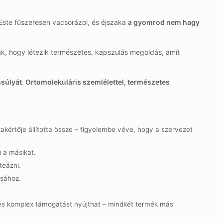
 Este fűszeresen vacsorázol, és éjszaka
a gyomrod nem hagy
k, hogy létezik természetes, kapszulás megoldás, amit
úlyát. Ortomolekuláris szemlélettel, természetes
akértője állította össze – figyelembe véve, hogy a szervezet
i a másikat.
teázni.
ásához.
tes komplex támogatást nyújthat – mindkét termék más