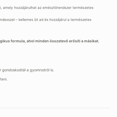
, amely hozzájárulhat az emésztőrendszer természetes
exszel – kellemes ízt ad és hozzájárul a természetes
rgikus formula, ahol minden összetevő erősíti a másikat.
ár gondoskodtál a gyomrodról is.
teni.