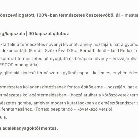
összeválogatott, 100%-ban természetes összetevőből
áll – meste
 mg/kapszula | 90 kapszula/doboz
-tartalmú természetes növényi kivonat, amely hozzájárulhat a gyomo
dokumentált. (Forrás: Szőke Éva D.Sc.; Bernáth Jenő – lásd Reflux T
t kutatott természetes bőrnyugtató és bőrápoló növény – hozzájárulh
 ESCOP monográfia)
 glikémiás indexű természetes gyümölcspor – kellemes, enyhén édes 
ermészetes kollagénszintézisének fontos építőeleme – hozzájárulhat a
ermészetes kollagéntermelésében – hozzájárulhat a kötőszövetek ter
mészetes gomba, amelyet modern kutatásokban az emésztőrendszer t
enntartásához. (Forrás: beépítendő – következő verzió)
ula.
s adalékanyagoktól mentes.