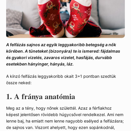
A felfázás sajnos az egyik leggyakoribb betegség a nők
körében. A tüneteket (bizonyára) te is ismered: fájdalmas
és gyakori vizelés, zavaros vizelet, hasfájás, durvább
esetekben hányinger, hányás, láz.
A kínzó felfázás leggyakoribb okait 3+1 pontban szedtük
össze neked:
1. A fránya anatómia
Meg az a tény, hogy nőnek születtél. Azaz a férfiakhoz
képest jelentősen rövidebb húgycsővel rendelkezel. Ami nem
lenne baj, ha emiatt nem lenne nagyobb esélyed a felfázásra;
de sajnos van. Viszont ahelyett, hogy ezen sopánkodnál,