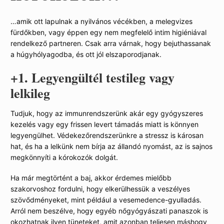
…amik ott lapulnak a nyilvános vécékben, a melegvizes
fürdőkben, vagy éppen egy nem megfelelő intim higiéniával
rendelkező partneren. Csak arra várnak, hogy bejuthassanak
a húgyhólyagodba, és ott jól elszaporodjanak.
+1. Legyengültél testileg vagy
lelkileg
Tudjuk, hogy az immunrendszerünk akár egy gyógyszeres
kezelés vagy egy frissen levert támadás miatt is könnyen
legyengülhet. Védekezőrendszerünkre a stressz is károsan
hat, és ha a lelkünk nem bírja az állandó nyomást, az is sajnos
megkönnyíti a kórokozók dolgát.
Ha már megtörtént a baj, akkor érdemes mielőbb
szakorvoshoz fordulni, hogy elkerülhessük a veszélyes
szövődményeket, mint például a vesemedence-gyulladás.
Arról nem beszélve, hogy egyéb nőgyógyászati panaszok is
okozhatnak ilyen tüneteket, amit azonban teljesen máshogy