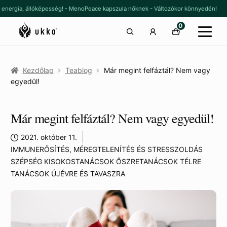
Ugrás
Kilépés
, energia, állóképesség! - MenoPeace kapszula nőknek - Változókor könnyedén!
a
a
0
navigációhoz
tartalomba
Kezdőlap
Teablog
Már megint felfáztál? Nem vagy
egyedül!
Már megint felfáztál? Nem vagy egyedül!
2021. október 11.
IMMUNERŐSÍTÉS, MÉREGTELENÍTÉS ÉS STRESSZOLDÁS
SZÉPSÉG KISOKOS
TANÁCSOK ŐSZRE
TANÁCSOK TÉLRE
TANÁCSOK ÚJÉVRE ÉS TAVASZRA