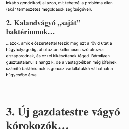
inkább gondolkodj el azon, mit tehetnél a probléma ellen
(akár természetes megoldások segítségével).
2. Kalandvágyó „saját”
baktériumok…
…azok, amik előszeretettel teszik meg ezt a rövid utat a
húgyhólyagodig, ahol aztán kellemesen szórakozva
elszaporodnak, és ezzel kikészítenek téged. Bármilyen
gusztustalanul is hangzik, de a vastagbélben még jófejnek
számító baktériumok is gonosz vadállatokká válhatnak a
húgycsőbe érve.
3. Új gazdatestre vágyó
kórokozók…