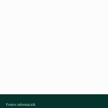
Imm
3 9
Fontos információk