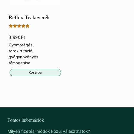
Reflux Teakeverék
Értékelés:
3 990
Ft
5.00
/ 5
Gyomorégés,
torokirritáció
gyógynövényes
támogatása
Kosárba
Fontos információk
Milyen fizetési módok közül választhatok?