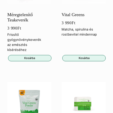
Méregtelenítő
Vital Greens
Teakeverék
3 990
Ft
3 990
Ft
Matcha, spirulina és
rostbevitel mindennap
Frissítő
gyógynövénykeverék
az emésztés
kíséréséhez
Kosárba
Kosárba