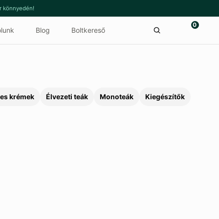
or könnyedén!
0
lunk
Blog
Boltkereső
es krémek
Élvezeti teák
Monoteák
Kiegészítők