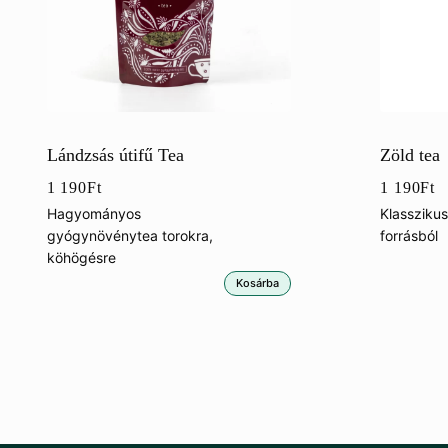
Lándzsás útifű Tea
Zöld tea
1 190
Ft
1 190
Ft
Hagyományos
Klasszikus
gyógynövénytea torokra,
forrásból
köhögésre
Kosárba