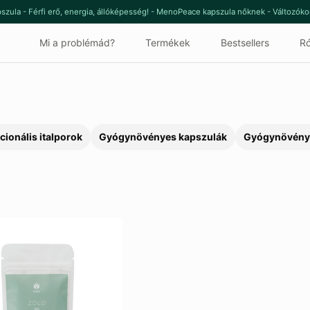
szula - Férfi erő, energia, állóképesség! - MenoPeace kapszula nőknek - Változók
Mi a problémád?
Termékek
Bestsellers
Ró
cionális italporok
Gyógynövényes kapszulák
Gyógynövény