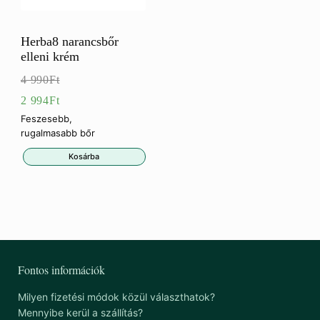
Herba8 narancsbőr
elleni krém
4 990
Ft
Eredeti
2 994
Ft
ár:
Jelenlegi
Feszesebb,
rugalmasabb bőr
4
ár:
Kosárba
990Ft.
2
994Ft.
Fontos információk
Milyen fizetési módok közül választhatok?
Mennyibe kerül a szállítás?