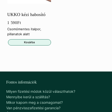
UKKO kézi habosító
1 590
Ft
Csomómentes italpor,
pillanatok alatt
Kosárba
Fontos információk
Milyen fizetési módok közül választhatok?
Mennyibe kerül a szállítás?
Mikor kapom meg a csomagomat?
Van pénzvisszafizetési garancia?