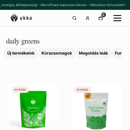
Ugrás
Kilépés
ő, energia, állóképesség! - MenoPeace kapszula nőknek - Változókor könnyedén!
a
a
0
navigációhoz
tartalomba
daily greens
Új termékeink
Kúracsomagok
Megoldás teák
Funkcio