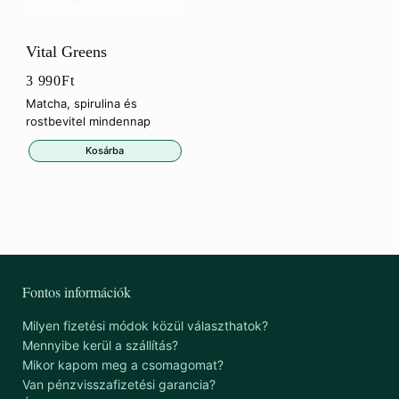
Vital Greens
3 990
Ft
Matcha, spirulina és
rostbevitel mindennap
Kosárba
Fontos információk
Milyen fizetési módok közül választhatok?
Mennyibe kerül a szállítás?
Mikor kapom meg a csomagomat?
Van pénzvisszafizetési garancia?