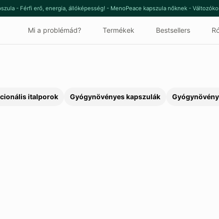
szula - Férfi erő, energia, állóképesség! - MenoPeace kapszula nőknek - Változók
Mi a problémád?
Termékek
Bestsellers
Ró
cionális italporok
Gyógynövényes kapszulák
Gyógynövény