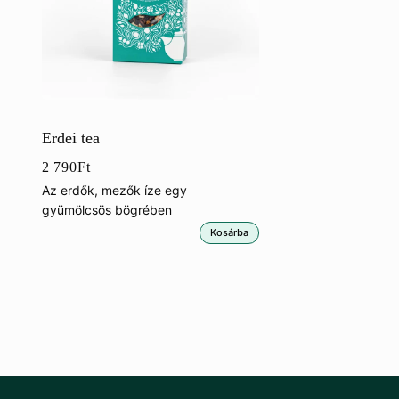
Erdei tea
2 790
Ft
Az erdők, mezők íze egy
gyümölcsös bögrében
Kosárba