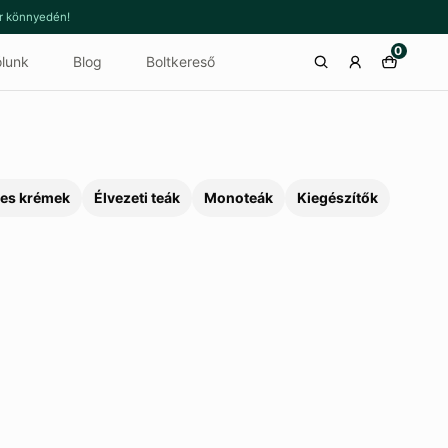
or könnyedén!
0
lunk
Blog
Boltkereső
es krémek
Élvezeti teák
Monoteák
Kiegészítők