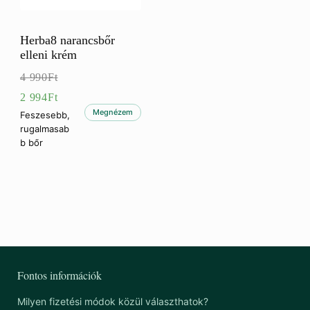
Herba8 narancsbőr
elleni krém
4 990
Ft
Eredeti
2 994
Ft
ár:
Jelenlegi
Megnézem
Feszesebb,
rugalmasab
4
ár:
b bőr
990Ft.
2
994Ft.
Fontos információk
Milyen fizetési módok közül választhatok?