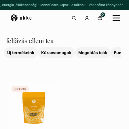
Ugrás
Kilépés
ő, energia, állóképesség! - MenoPeace kapszula nőknek - Változókor könnyedén!
a
a
0
navigációhoz
tartalomba
felfázás elleni tea
Új termékeink
Kúracsomagok
Megoldás teák
Funkcio