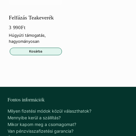
Felfázás Teakeverék
3 990
Ft
Húgyúti támogatás,
hagyományosan
Kosárba
Fontos információk
Milyen fizetési módok közül választhatok?
Mennyibe kerül a szállítás?
Mikor kapom meg a csomagomat?
Van pénzvisszafizetési garancia?