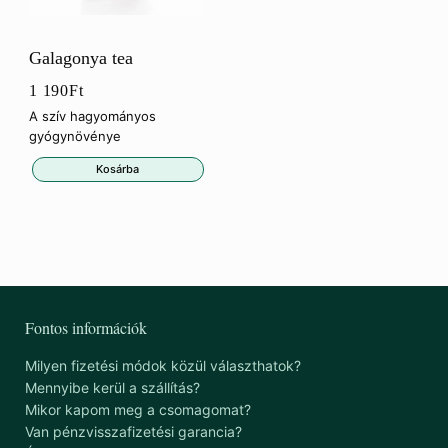
Galagonya tea
1 190
Ft
A szív hagyományos
gyógynövénye
Kosárba
Fontos információk
Milyen fizetési módok közül választhatok?
Mennyibe kerül a szállítás?
Mikor kapom meg a csomagomat?
Van pénzvisszafizetési garancia?