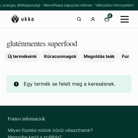
Ugrás
Kilépés
rő, energia, állóképesség! - MenoPeace kapszula nőknek - Változókor könnyedén!
a
a
0
navigációhoz
tartalomba
gluténmentes superfood
Új termékeink
Kúracsomagok
Megoldás teák
Funkcio
Egy termék se felelt meg a keresésnek.
Fontos információk
Milyen fizetési módok közül választhatok?
Mennyibe kerül a szállítás?