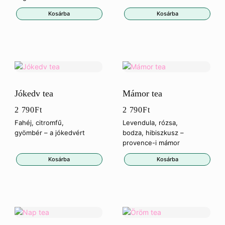
Kosárba
Kosárba
Jókedv tea
Mámor tea
2 790
Ft
2 790
Ft
Fahéj, citromfű,
Levendula, rózsa,
gyömbér – a jókedvért
bodza, hibiszkusz –
provence-i mámor
Kosárba
Kosárba