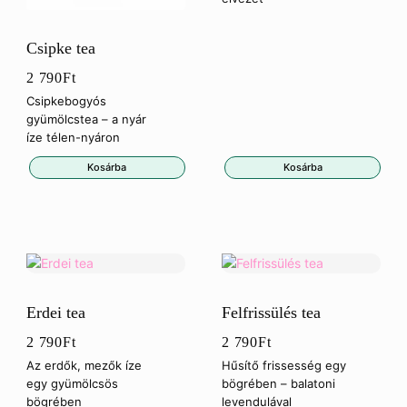
Csipke tea
2 790
Ft
Csipkebogyós
gyümölcstea – a nyár
íze télen-nyáron
Kosárba
Kosárba
Erdei tea
Felfrissülés tea
2 790
Ft
2 790
Ft
Az erdők, mezők íze
Hűsítő frissesség egy
egy gyümölcsös
bögrében – balatoni
bögrében
levendulával