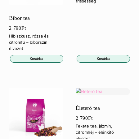
frissesség
Bíbor tea
2 790
Ft
Hibiszkusz, rózsa és
citromfű – bíborszín
élvezet
Kosárba
Kosárba
Életerő tea
2 790
Ft
Fekete tea, jázmin,
citromhéj – élénkítő
élvezet