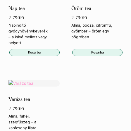
Nap tea
Öröm tea
2 790
Ft
2 790
Ft
Napindító
Alma, bodza, citromfű,
gyógynövénykeverék
gyömbér – öröm egy
– a kávé mellett vagy
bögrében
helyett
Kosárba
Kosárba
Varázs tea
2 790
Ft
Alma, fahéj,
szegfűszeg – a
karácsony illata