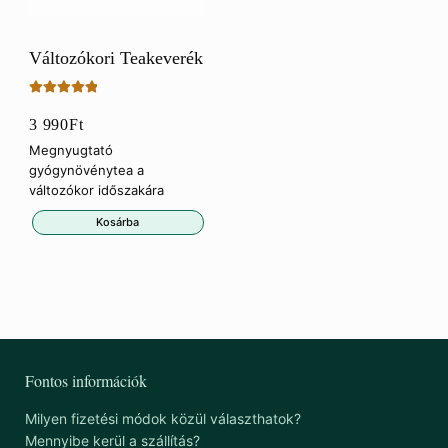
Változókori Teakeverék
Értékelés:
3 990
Ft
5.00
/ 5
Megnyugtató
gyógynövénytea a
változókor időszakára
Kosárba
Fontos információk
Milyen fizetési módok közül választhatok?
Mennyibe kerül a szállítás?