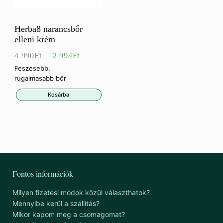
Herba8 narancsbőr
elleni krém
Eredeti
Jelenlegi
4 990
Ft
2 994
Ft
ár:
ár:
Feszesebb,
rugalmasabb bőr
4
2
Kosárba
990Ft.
994Ft.
Fontos információk
Milyen fizetési módok közül választhatok?
Mennyibe kerül a szállítás?
Mikor kapom meg a csomagomat?