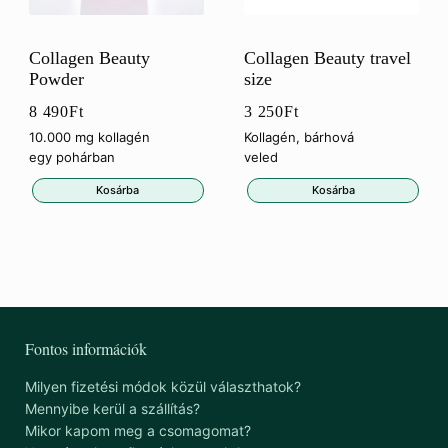
Collagen Beauty
Collagen Beauty travel
Powder
size
8 490
Ft
3 250
Ft
10.000 mg kollagén
Kollagén, bárhová
egy pohárban
veled
Kosárba
Kosárba
Fontos információk
Milyen fizetési módok közül választhatok?
Mennyibe kerül a szállítás?
Mikor kapom meg a csomagomat?