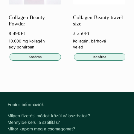
Collagen Beauty
Collagen Beauty travel
Powder
size
8 490
Ft
3 250
Ft
10.000 mg kollagén
Kollagén, bárhová
egy pohárban
veled
Kosárba
Kosárba
Fontos információk
Milyen fizetési módok közül választhatok?
Mennyibe kerül a szállítás?
Mikor kapom meg a csomagomat?