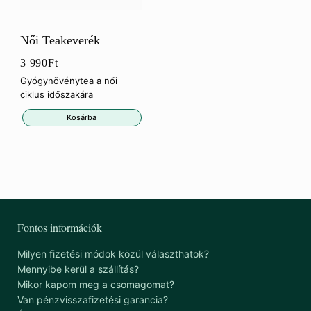
Női Teakeverék
3 990
Ft
Gyógynövénytea a női
ciklus időszakára
Kosárba
Fontos információk
Milyen fizetési módok közül választhatok?
Mennyibe kerül a szállítás?
Mikor kapom meg a csomagomat?
Van pénzvisszafizetési garancia?