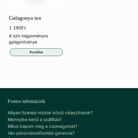
Galagonya tea
1 190
Ft
A szív hagyományos
gyógynövénye
Kosárba
Fontos információk
Milyen fizetési módok közül választhatok?
Mennyibe kerül a szállítás?
Mikor kapom meg a csomagomat?
Van pénzvisszafizetési garancia?