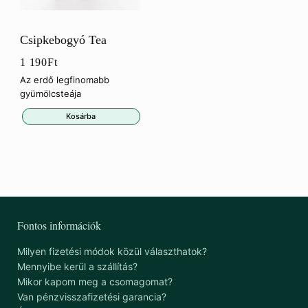
Csipkebogyó Tea
1 190
Ft
Az erdő legfinomabb
gyümölcsteája
Kosárba
Fontos információk
Milyen fizetési módok közül választhatok?
Mennyibe kerül a szállítás?
Mikor kapom meg a csomagomat?
Van pénzvisszafizetési garancia?