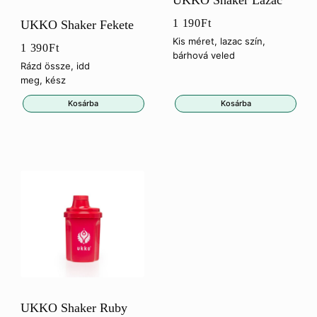
1 190
Ft
UKKO Shaker Fekete
Kis méret, lazac szín,
1 390
Ft
bárhová veled
Rázd össze, idd
meg, kész
Kosárba
Kosárba
UKKO Shaker Ruby