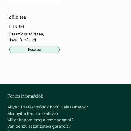
Zöld tea
1 190
Ft
Klasszikus zöld tea,
tiszta forrásból
Kosárba
Fontos információk
Milyen fizetési módok közül választhatok?
Mennyibe kerül a szállítás?
Mikor kapom meg a csomagomat?
Van pénzvisszafizetési garancia?