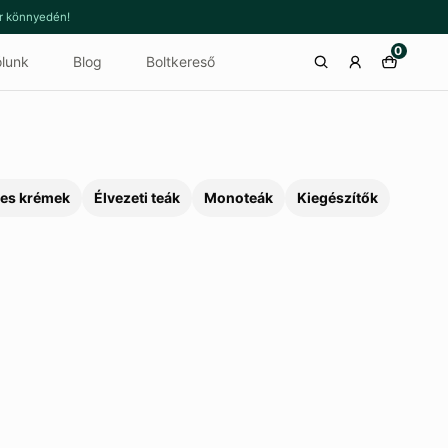
or könnyedén!
0
lunk
Blog
Boltkereső
es krémek
Élvezeti teák
Monoteák
Kiegészítők