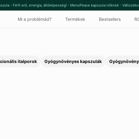
szula - Férfi erő, energia, állóképesség! - MenoPeace kapszula nőknek - Változók
Mi a problémád?
Termékek
Bestsellers
Ró
cionális italporok
Gyógynövényes kapszulák
Gyógynövény