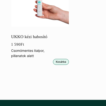
UKKO kézi habosító
1 590
Ft
Csomómentes italpor,
pillanatok alatt
Kosárba