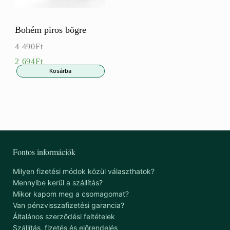
Bohém piros bögre
4 490
Ft
Eredeti
2 694
Ft
Kosárba
ár:
Jelenlegi
4
ár:
490Ft.
2
694Ft.
Fontos információk
Milyen fizetési módok közül választhatok?
Mennyibe kerül a szállítás?
Mikor kapom meg a csomagomat?
Van pénzvisszafizetési garancia?
Általános szerződési feltételek
Szállítás, fizetés és előrendelés