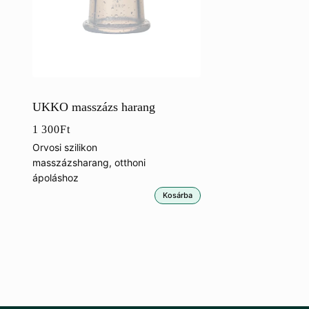
UKKO masszázs harang
1 300
Ft
Orvosi szilikon
masszázsharang, otthoni
ápoláshoz
Kosárba