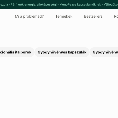
szula - Férfi erő, energia, állóképesség! - MenoPeace kapszula nőknek - Változók
Mi a problémád?
Termékek
Bestsellers
Ró
cionális italporok
Gyógynövényes kapszulák
Gyógynövény