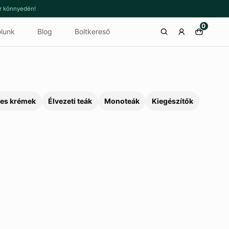
or könnyedén!
0
lunk
Blog
Boltkereső
es krémek
Élvezeti teák
Monoteák
Kiegészítők