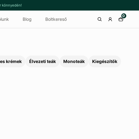
or könnyedén!
0
lunk
Blog
Boltkereső
es krémek
Élvezeti teák
Monoteák
Kiegészítők