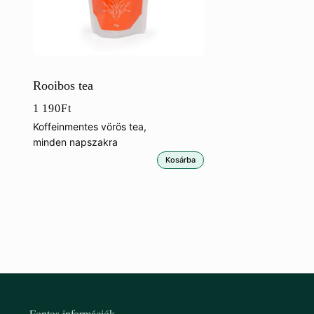
Rooibos tea
1 190
Ft
Koffeinmentes vörös tea,
minden napszakra
Kosárba
Fontos információk