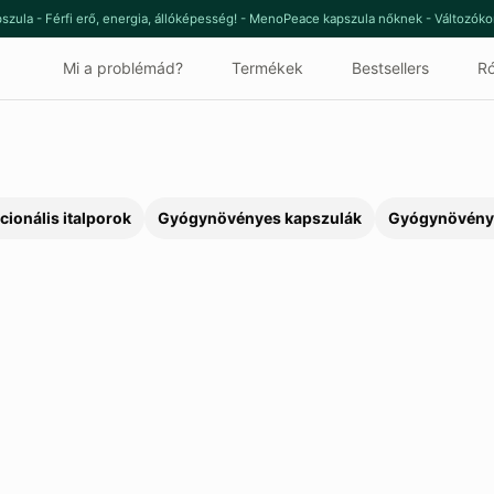
szula - Férfi erő, energia, állóképesség! - MenoPeace kapszula nőknek - Változók
Mi a problémád?
Termékek
Bestsellers
Ró
cionális italporok
Gyógynövényes kapszulák
Gyógynövény