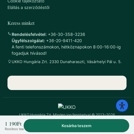
Cookie tájékoztató
Elállás a szerződéstől
Keress minket
Rendelésfelvétel:
+36-30-358-3236
Ügyfélszolgálat:
+36-20-9411-420
A fenti telefonszámokon, hétköznapokon 8:00-16:00-ig
fogadjuk hívásod!
UKKO Hungária Zrt. 2330 Dunaharaszti, Vásárhelyi Pál u. 5.
UKKO Hungária Zrt. Minden jog fenntartva! © 2013–2026
1 190
Ft
Kosárba teszem
Rooibos tea