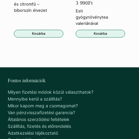
3 990
Ft
és citromfű –
bíborszín élvezet
Esti
gyógynövénytea
valeriánával
Kosárba
Kosárba
Fontos információk
Milyen fizetési módok közül választhatok?
Mennyibe kerül a szállítás?
Mikor kapom meg a csomagomat?
Van pénzvisszafizetési garancia?
Általános szerződési feltételek
Szállítás, fizetés és előrendelés
Adatkezelési tájékoztató