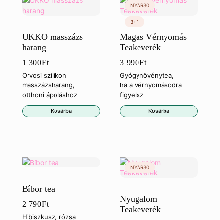
UKKO masszázs
Magas Vérnyomás
harang
Teakeverék
1 300
Ft
3 990
Ft
Orvosi szilikon
Gyógynövénytea,
masszázsharang,
ha a vérnyomásodra
otthoni ápoláshoz
figyelsz
Kosárba
Kosárba
Bíbor tea
Nyugalom
2 790
Ft
Teakeverék
Hibiszkusz, rózsa