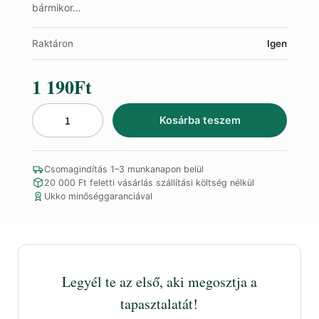
bármikor…
Raktáron
Igen
1 190
Ft
Kosárba teszem
Rooibos
tea
mennyiség
Csomagindítás 1–3 munkanapon belül
20 000 Ft feletti vásárlás szállítási költség nélkül
Ukko minőséggaranciával
Legyél te az első, aki megosztja a
tapasztalatát!