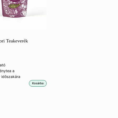
ori Teakeverék
ató
énytea a
r időszakára
Kosárba